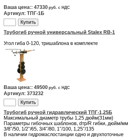
47330
ТПГ-1Б
Трубогиб ручной универсальный Stalex RB-1
Угол гиба 0-120, тришаблона в комплекте
49500
373232
Трубогиб ручной гидравлический ТПГ-1,25Б
Максимальный диаметр трубы 1,25 дюйм(31мм)
Параметры гибочных шаблонов, dтр/R гибки, дюйм/мм
3/8"/50, 1/2"/65, 3/4"/80, 1"/100, 1,25"/135
В наличии гидромаслостанции одно и двухпоточные