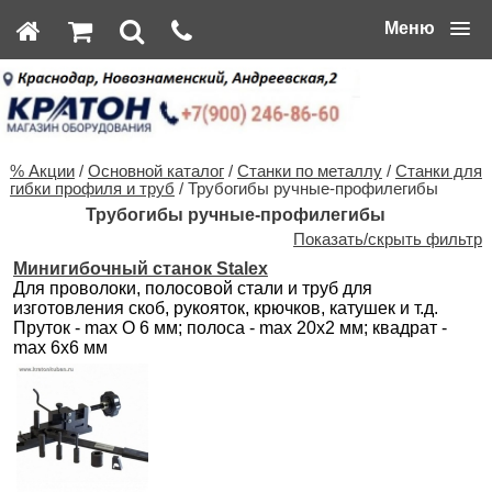
Меню
% Акции
/
Основной каталог
/
Станки по металлу
/
Станки для
гибки профиля и труб
/ Трубогибы ручные-профилегибы
Трубогибы ручные-профилегибы
Показать/скрыть фильтр
Минигибочный станок Stalex
Для проволоки, полосовой стали и труб для
изготовления скоб, рукояток, крючков, катушек и т.д.
Пруток - max O 6 мм; полоса - max 20х2 мм; квадрат -
max 6х6 мм