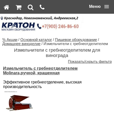
Меню
% Акции
/
Основной каталог
/
Пищевое оборудование
/
Домашнее виноделие
/ Измельчители с гребнеотделителем
Измельчители с гребнеотделителем для
винограда
Показать/скрыть фильтр
Измельчитель с гребнеотделителем
Molinara,ручной, крашенная
Эффективное гребнеотделение, высокая
производительность