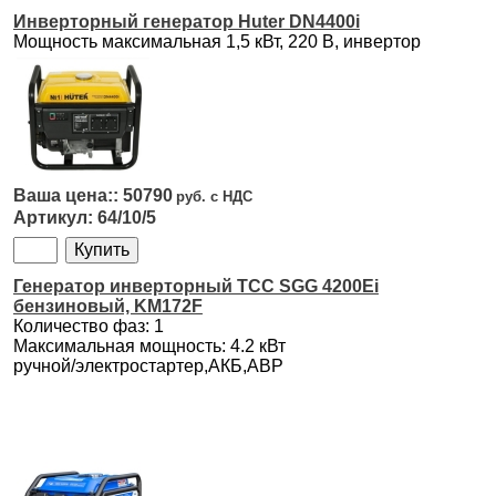
Инверторный генератор Huter DN4400i
Мощность максимальная 1,5 кВт, 220 B, инвертор
50790
64/10/5
Генератор инверторный ТСС SGG 4200Ei
бензиновый, KM172F
Количество фаз: 1
Максимальная мощность: 4.2 кВт
ручной/электростартер,АКБ,АВР