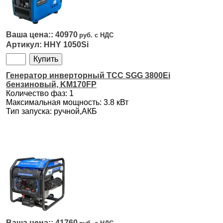
40970
HHY 1050Si
Генератор инверторный ТСС SGG 3800Ei
бензиновый, KM170FP
Количество фаз: 1
Максимальная мощность: 3.8 кВт
Тип запуска: ручной,АКБ
41760