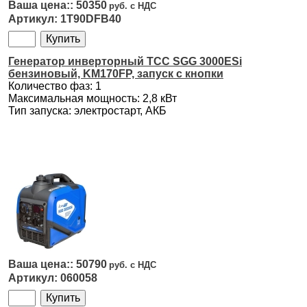
50350
1T90DFB40
Генератор инверторный ТСС SGG 3000ESi
бензиновый, KM170FP, запуск с кнопки
Количество фаз: 1
Максимальная мощность: 2,8 кВт
Тип запуска: электростарт, АКБ
50790
060058