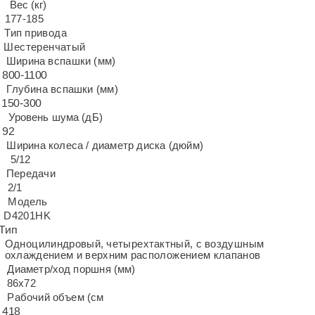
Вес (кг)
177-185
Тип привода
Шестеренчатый
Ширина вспашки (мм)
800-1100
Глубина вспашки (мм)
150-300
Уровень шума (дБ)
92
Ширина колеса / диаметр диска (дюйм)
5/12
Передачи
2/1
Модель
D4201HK
Тип
Одноцилиндровый, четырехтактный, с воздушным
охлаждением и верхним расположением клапанов
Диаметр/ход поршня (мм)
86х72
Рабочий объем (см
418