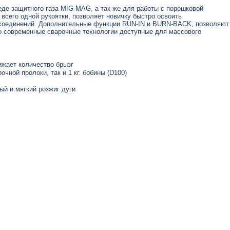
де защитного газа MIG-MAG, а так же для работы с порошковой
сего одной рукоятки, позволяет новичку быстро освоить
 соединений. Дополнительные функции RUN-IN и BURN-BACK, позволяют
это современные сварочные технологии доступные для массового
ижает количество брызг
очной пролоки, так и 1 кг. бобины (D100)
ый и мягкий розжиг дуги