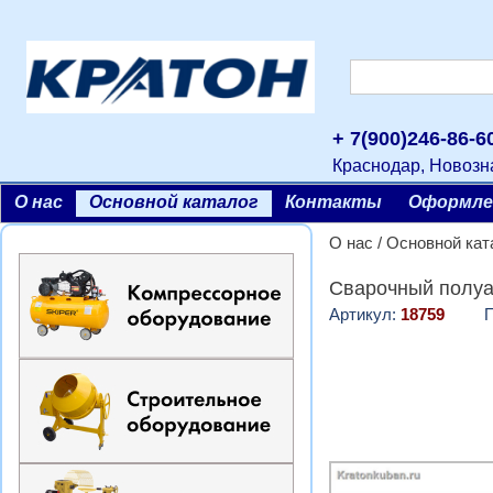
+ 7(900)246-86-
Краснодар, Новозн
О нас
Основной каталог
Контакты
Оформле
О нас
/
Основной кат
Cварочный полуа
Артикул:
18759
Прои