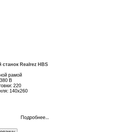
станок Realrez HBS
ной рамой
/380 В
товки: 220
иля: 140х260
Подробнее...