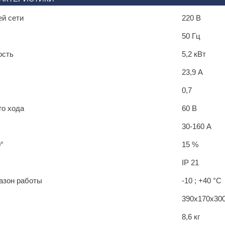
й сети
220 В
50 Гц
ость
5,2 кВт
23,9 А
0,7
го хода
60 В
30-160 А
°
15 %
IP 21
азон работы
-10 ; +40 °C
390x170x30
8,6 кг