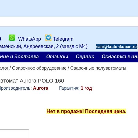
60
WhatsApp
Telegram
аменский, Андреевская, 2 (заезд с М4)
sale@kratonkuban.ru
ние и доставка
Отзывы
Сервис
Оснастка к и
алог
/
Сварочное оборудование
/
Сварочные полуавтоматы
втомат Aurora POLO 160
зводитель:
Aurora
Гарантия:
1 год
Нет в продаже! Последняя цена.