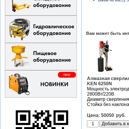
зажим на массу 30
Вам может быть ин
Алмазная сверли
KEN 6250N
Мощность электрод
2800Вт/220В
Диаметр сверления
Стойка без наклон
50050