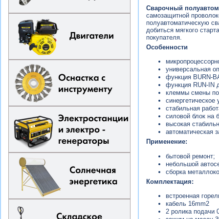
Сварочный полуавтома
самозащитной проволоко
полуавтоматическую св
добиться мягкого старт
покупателя.
Особенности
микропроцессорно
универсальная опо
функция BURN-BAC
функция RUN-IN д
клеммы смены по
синергетическое 
стабильная рабо
силовой блок на 
высокая стабильн
автоматическая з
Применение:
бытовой ремонт;
небольшой автос
сборка металлоко
Комплектация:
встроенная горелк
кабель 16mm2
2 ролика подачи 0