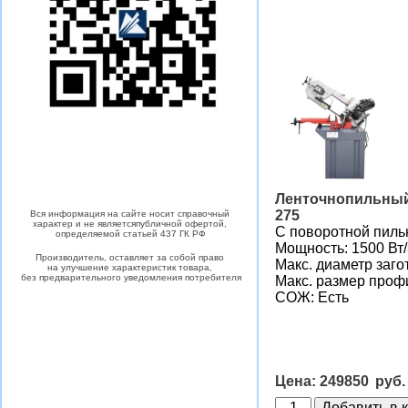
Ленточнопильный 
275
Вся информация на сайте носит
справочный
характер
и не является
публичной офертой,
С поворотной пиль
определяемой статьей 437 ГК РФ
Мощность: 1500 Вт
Производитель, оставляет за собой право
Макс. диаметр заго
на улучшение характеристик товара,
без предварительного уведомления потребителя
Макс. размер проф
СОЖ: Есть
249850