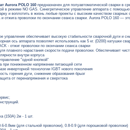
т Aurora POLO 160
предназначен для полуавтоматической сварки в сре
й в режиме NO GAS. Cинегретическое управление аппарата с помощью в
арку и воплотить в жизнь любые проекты с высоким качеством сварных
а и отжига проволоки по окончании сеанса сварки. Aurora POLO 160 — 
е управление обеспечивает высокую стабильности сварочной дуги и сн
рная ось аппарата позволяет использовать как 5 кг. (D200) катушки свар
K - отжиг проволоки по окончании сеанса сварки
ля плавного нарастания скорости подачи проволоки. Обеспечивает чист
лярности внутри корпуса
управление "одной кнопкой"
та при пониженном напряжении питающей сети
базе инверторной технологии IGBT нового поколения
ость горения дуги, снижение образования брызг
ащита от перенапряжения и сверхтока
ервис;
нструкций.
а (150А) 2м - 1 шт.
.6-0.8мм (для стальной проволоки), 0.8-0.9 (для порошковой проволоки)