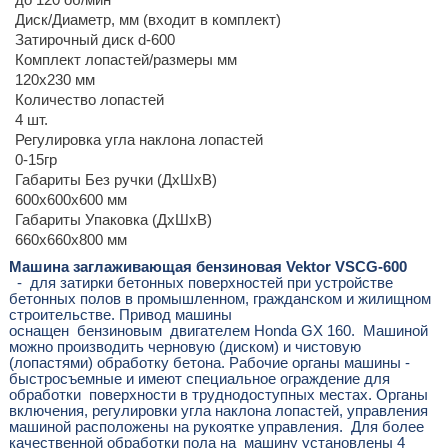
Диск/Диаметр, мм (входит в комплект)
Затирочный диск d-600
Комплект лопастей/размеры мм
120х230 мм
Количество лопастей
4 шт.
Регулировка угла наклона лопастей
0-15гр
Габариты Без ручки (ДхШхВ)
600х600х600 мм
Габариты Упаковка (ДхШхВ)
660х660х800 мм
Машина заглаживающая бензиновая Vektor VSCG-600
- для затирки бетонных поверхностей при устройстве
бетонных полов в промышленном, гражданском и жилищном
строительстве. Привод машины
оснащен бензиновым двигателем Honda GX 160. Машиной
можно производить черновую (диском) и чистовую
(лопастями) обработку бетона. Рабочие органы машины -
быстросъемные и имеют специальное ограждение для
обработки поверхности в труднодоступных местах. Органы
включения, регулировки угла наклона лопастей, управления
машиной расположены на рукоятке управления. Для более
качественной обработки пола на машину установлены 4