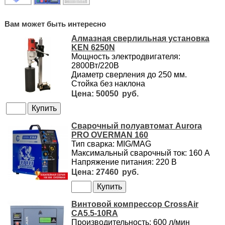
Вам может быть интересно
Алмазная сверлильная установка
KEN 6250N
Мощность электродвигателя:
2800Вт/220В
Диаметр сверления до 250 мм.
Стойка без наклона
50050
Сварочный полуавтомат Aurora
PRO OVERMAN 160
Тип сварка: MIG/MAG
Максимальный сварочный ток: 160 А
Напряжение питания: 220 В
27460
Винтовой компрессор CrossAir
CA5.5-10RA
Производительность: 600 л/мин