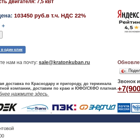
ь двигателя: 7,5 кВт
цена:
103450 руб.в т.ч. НДС 22%
+
 в один клик
е нам на почту:
sale@kratonkuban.ru
Обновлен
Поде
Звонок 
ая доставка по Краснодару и пригороду, до терминала
+7(900
тной компании, доставим по краю и ЮФО/СКФО платная.
бнее нажмите здесь
нтовой
00