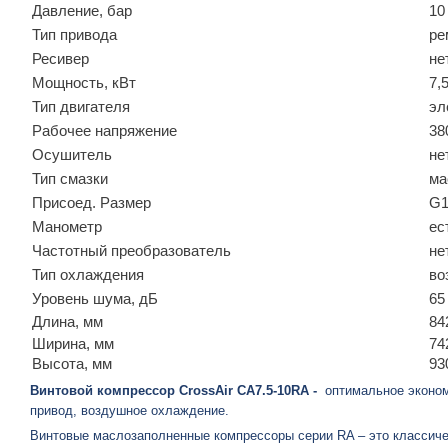
Давление, бар
10
Тип привода
ре
Ресивер
не
Мощность, кВт
7,
Тип двигателя
эл
Рабочее напряжение
38
Осушитель
не
Тип смазки
ма
Присоед. Размер
G1
Манометр
ес
Частотный преобразователь
не
Тип охлаждения
во
Уровень шума, дБ
65
Длина, мм
84
Ширина, мм
74
Высота, мм
93
Винтовой компрессор CrossAir CA7.5-10RA -
оптимальное эконом
привод, воздушное охлаждение.
Винтовые маслозаполненные компрессоры серии RA – это классиче