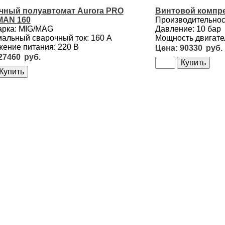
чный полуавтомат Aurora PRO
Винтовой компре
AN 160
Производительност
арка: MIG/MAG
Давление: 10 бар
альный сварочный ток: 160 А
Мощность двигател
ение питания: 220 В
90330
27460