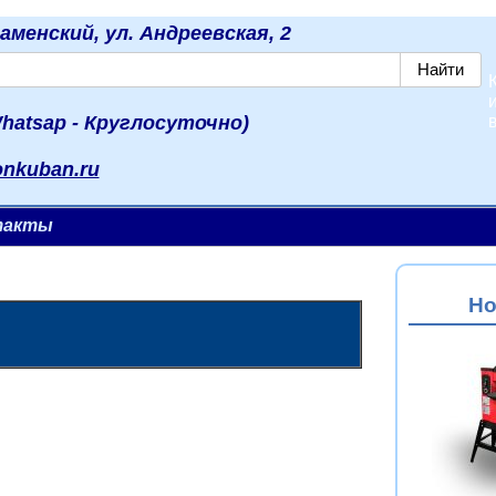
наменский, ул. Андреевская, 2
hatsap - Круглосуточно)
onkuban.ru
такты
Но