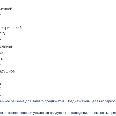
менной
т
5
ектрический
0 В
т
сляный
/2
ть
т
здушное
2
2
0
ичное решение для вашего предприятия. Предназначены для бесперебо
ская компрессорная установка воздушного охлаждения с ременным при