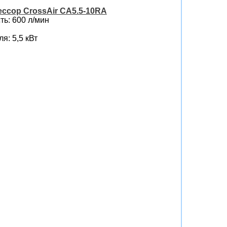
ссор CrossAir CA5.5-10RA
ь: 600 л/мин
я: 5,5 кВт