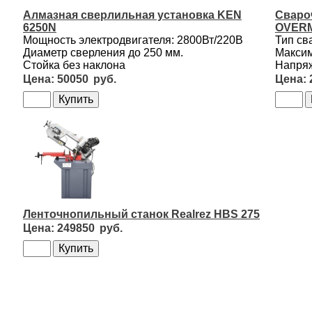
Алмазная сверлильная установка KEN
Сваро
6250N
OVERM
Мощность электродвигателя: 2800Вт/220В
Тип св
Диаметр сверления до 250 мм.
Максим
Стойка без наклона
Напряж
50050
Ленточнопильный станок Realrez HBS 275
249850