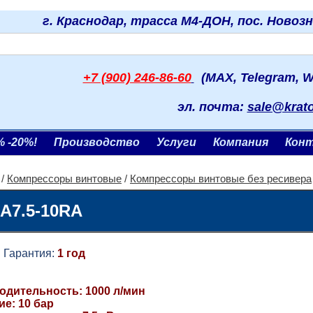
г. Краснодар, трасса М4-ДОН, пос. Новоз
+7 (900) 246-86-60
(MAX, Telegram, W
эл. почта:
sale@krat
% -20%!
Производство
Услуги
Компания
Кон
/
Компрессоры винтовые
/
Компрессоры винтовые без ресивера
A7.5-10RA
рантия:
1 год
одительность: 1000 л/мин
е: 10 бар