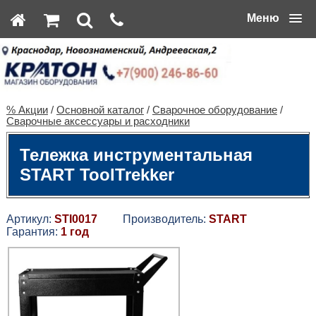
Меню
% Акции
/
Основной каталог
/
Сварочное оборудование
/
Сварочные аксессуары и расходники
Тележка инструментальная
START ToolTrekker
Артикул:
STI0017
Производитель:
START
Гарантия:
1 год