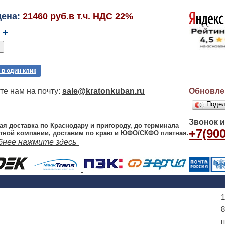
цена:
21460 руб.в т.ч. НДС 22%
+
 в один клик
е нам на почту:
sale@kratonkuban.ru
Обновлен
Поде
Звонок 
ая доставка по Краснодару и пригороду, до терминала
+7(900
тной компании, доставим по краю и ЮФО/СКФО платная.
бнее нажмите здесь
1
8
п