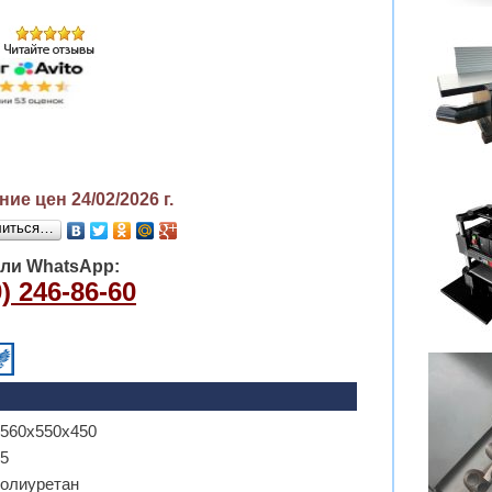
ие цен 24/02/2026
г.
литься…
или WhatsApp:
) 246-86-60
560х550х450
5
олиуретан