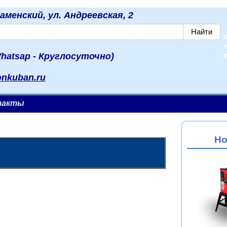
наменский, ул. Андреевская, 2
hatsap - Круглосуточно)
onkuban.ru
такты
Но