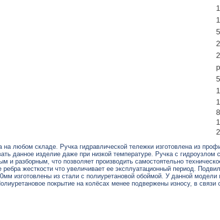
1
1
5
2
2
5
1
1
8
1
2
 на любом складе. Ручка гидравлической тележки изготовлена из профи
ать данное изделие даже при низкой температуре. Ручка с гидроузлом
ым и разборным, что позволяет производить самостоятельно техническо
 ребра жесткости что увеличивает ее эксплуатационный период. Подвило
мм изготовлены из стали с полиуретановой обоймой. У данной модели 
олиуретановое покрытие на колёсах менее подвержены износу, в связи с