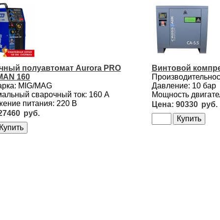
чный полуавтомат Aurora PRO
Винтовой компре
AN 160
Производительност
арка: MIG/MAG
Давление: 10 бар
альный сварочный ток: 160 А
Мощность двигател
ение питания: 220 В
90330
27460