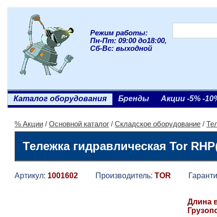
Режим работы:
Пн-Пт: 09:00 до18:00,
Сб-Вс: выходной
Каталог оборудования
Бренды
Акции -5% -10
% Акции
/
Основной каталог
/
Складское оборудование
/
Те
Тележка гидравлическая Tor RHP(
Артикул:
1001602
Производитель:
TOR
Гаранти
Длина в
Грузоп