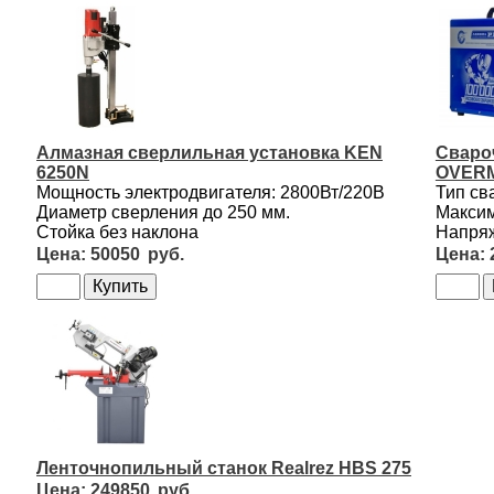
Алмазная сверлильная установка KEN
Сваро
6250N
OVERM
Мощность электродвигателя: 2800Вт/220В
Тип св
Диаметр сверления до 250 мм.
Максим
Стойка без наклона
Напряж
50050
Ленточнопильный станок Realrez HBS 275
249850