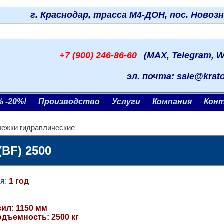
г. Краснодар, трасса М4-ДОН, пос. Новоз
+7 (900) 246-86-60
(MAX, Telegram, W
эл. почта:
sale@krat
% -20%!
Производство
Услуги
Компания
Кон
лежки гидравлические
BF) 2500
я:
1 год
ил: 1150 мм
одъемность: 2500 кг