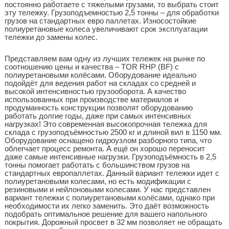
постоянно работаете с тяжелыми грузами, то выбрать стоит
эту тележку. Грузоподъемностью 2,5 тонны – для обработки
грузов на стандартных евро паллетах. Износостойкие
полиуретановые колеса увеличивают срок эксплуатации
тележки до замены колес.
Представляем вам одну из лучших тележек на рынке по
соотношению цены и качества – TOR RHP (BF) с
полиуретановыми колёсами. Оборудование идеально
подойдёт для ведения работ на складах со средней и
высокой интенсивностью грузооборота. А качество
использованных при производстве материалов и
продуманность конструкции позволят оборудованию
работать долгие годы, даже при самых интенсивных
нагрузках! Это современная высокопрочная тележка для
склада с грузоподъёмностью 2500 кг и длиной вил в 1150 мм.
Оборудование оснащено гидроузлом разборного типа, что
облегчает процесс ремонта. А ещё он хорошо переносит
даже самые интенсивные нагрузки. Грузоподъёмность в 2,5
тонны помогает работать с большинством грузов на
стандартных европаллетах. Данный вариант тележки идет с
полиуретановыми колесами, но есть модификации с
резиновыми и нейлоновыми колесами. У нас представлен
вариант тележки с полиуретановыми колёсами, однако при
необходимости их легко заменить. Это даёт возможность
подобрать оптимальное решение для вашего напольного
покрытия. Дорожный просвет в 32 мм позволяет не обращать