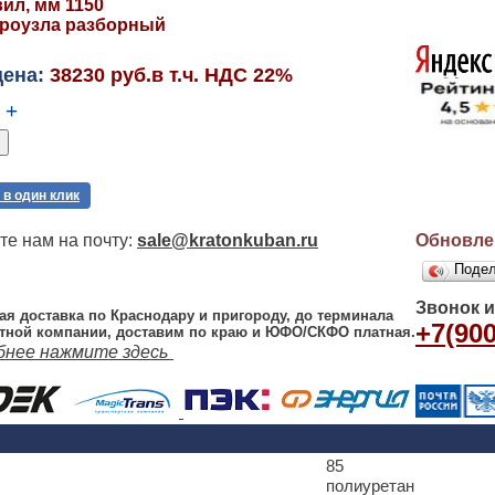
ил, мм 1150
дроузла разборный
цена:
38230 руб.в т.ч. НДС 22%
+
 в один клик
е нам на почту:
sale@kratonkuban.ru
Обновлен
Поде
Звонок 
ая доставка по Краснодару и пригороду, до терминала
+7(900
тной компании, доставим по краю и ЮФО/СКФО платная.
бнее нажмите здесь
85
полиуретан