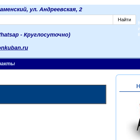
наменский, ул. Андреевская, 2
hatsap - Круглосуточно)
onkuban.ru
такты
Н