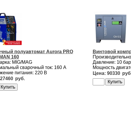
чный полуавтомат Aurora PRO
Винтовой компр
MAN 160
Производительнос
варка: MIG/MAG
Давление: 10 бар
мальный сварочный ток: 160 А
Мощность двигате
жение питания: 220 В
90330
27460