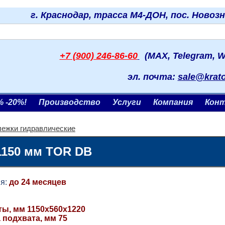
г. Краснодар, трасса М4-ДОН, пос. Новоз
+7 (900) 246-86-60
(MAX, Telegram, W
эл. почта:
sale@krat
% -20%!
Производство
Услуги
Компания
Кон
лежки гидравлические
 1150 мм TOR DB
я:
до 24 месяцев
ты, мм 1150х560х1220
 подхвата, мм 75