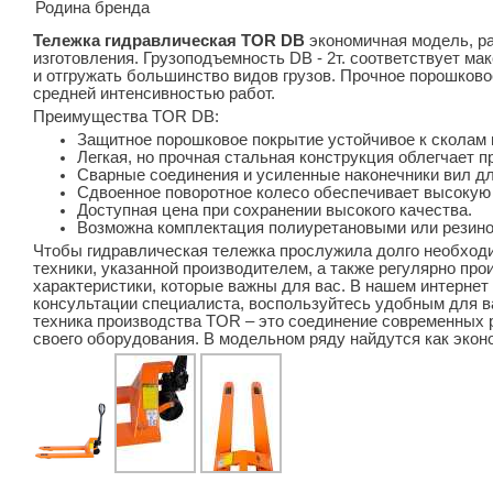
Родина бренда
Тележка гидравлическая TOR DB
экономичная модель, ра
изготовления. Грузоподъемность DB - 2т. соответствует м
и отгружать большинство видов грузов. Прочное порошково
средней интенсивностью работ.
Преимущества TOR DB:
Защитное порошковое покрытие устойчивое к сколам 
Легкая, но прочная стальная конструкция облегчает п
Сварные соединения и усиленные наконечники вил дл
Сдвоенное поворотное колесо обеспечивает высокую 
Доступная цена при сохранении высокого качества.
Возможна комплектация полиуретановыми или резин
Чтобы гидравлическая тележка прослужила долго необход
техники, указанной производителем, а также регулярно п
характеристики, которые важны для вас. В нашем интернет
консультации специалиста, воспользуйтесь удобным для 
техника производства TOR – это соединение современных 
своего оборудования. В модельном ряду найдутся как экон