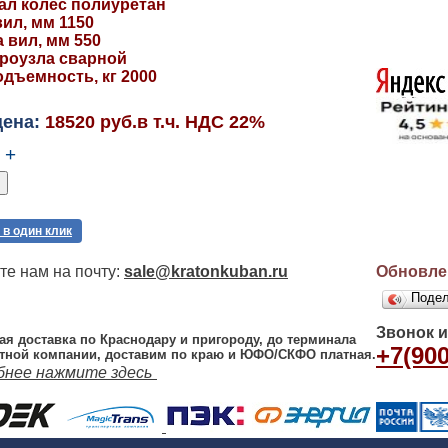
ал колес полиуретан
ил, мм 1150
 вил, мм 550
дроузла сварной
одъемность, кг 2000
цена:
18520 руб.в т.ч. НДС 22%
+
 в один клик
е нам на почту:
sale@kratonkuban.ru
Обновлен
Поде
Звонок 
ая доставка по Краснодару и пригороду, до терминала
+7(900
тной компании, доставим по краю и ЮФО/СКФО платная.
бнее нажмите здесь