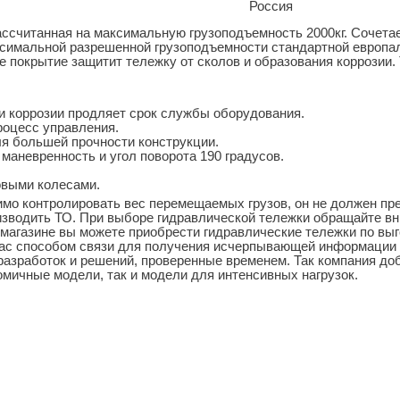
Россия
ссчитанная на максимальную грузоподъемность 2000кг. Сочетае
аксимальной разрешенной грузоподъемности стандартной европа
е покрытие защитит тележку от сколов и образования коррозии
и коррозии продляет срок службы оборудования.
роцесс управления.
я большей прочности конструкции.
маневренность и угол поворота 190 градусов.
овыми колесами.
имо контролировать вес перемещаемых грузов, он не должен п
роизводить ТО. При выборе гидравлической тележки обращайте 
 магазине вы можете приобрести гидравлические тележки по вы
вас способом связи для получения исчерпывающей информации 
разработок и решений, проверенные временем. Так компания до
омичные модели, так и модели для интенсивных нагрузок.