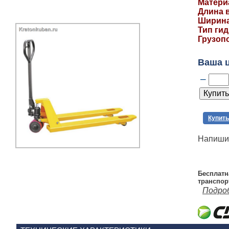
Матери
Длина в
Ширина
Тип ги
Грузоп
Ваша 
–
Купить
Напишит
Бесплатн
транспор
Подро