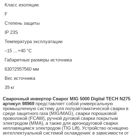
Класс изоляции
F
Степень защиты
IP 23S
Температура эксплуатации
–15 …+40 °C
Габаритные размеры источника
630?295?560 мм
Вес источника
39 кг
Сварочный инвертор Сварог MIG 5000 Digital TECH N275
артикул 98969
представляет собой универсальную
промышленную систему для полуавтоматической сварки в
среде защитного газа (MIG/MAG), сварки порошковой
проволокой (FCAW), ручной дуговой сварки покрытым
электродом (MMA), а также для аргонодуговой сварки
неплавящимся электродом (TIG Lift). Устройство оснащено
интеллектуальной системой охлаждения: в зависимости от