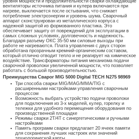
уровня мощности и продолжительности сварки охлаждающие
вентиляторы источника питания и кулера включаются при
нагреве, выключается после остывания, что снижает
потребление электроэнергии и уровень шума. Сварочный
аппарат сконструирован из металлического корпуса с
надежной защитой из формованного пластика. Это
обеспечивает защиту от повреждений для эксплуатации в
самых сложных условиях, долговечность и надежность.
Благодаря разъему ОКС 35-50 мм силовые выходы при
работе не нагреваются. Плата управления с двух сторон
обработана прозрачным кремний-органическим составом,
который отлично отводит тепло и не реагирует на химическое
воздействие. Трансформаторы питания механизма подачи
сварочной проволоки увеличенной мощности, что позволяет
работать с большой производительностью.
Преимущества Сварог MIG 5000 Digital TECH N275 98969
Три способа сварки MIG/MAG/MMA/TIG с
расширенными настройками управления сварочным
процессом
Возможность выбрать устройство подачи проволоки
для подключения из 3-х моделей, кулер, горелку и
тележки для удобного перемещения оборудования по
производственной площадке
Режимы сварки 2Т/4Т с синергетическими и ручными
настройками
Память программ сварки предлагает 20 ячеек памяти
для сохранения лучших настроек или значений
технологической карты