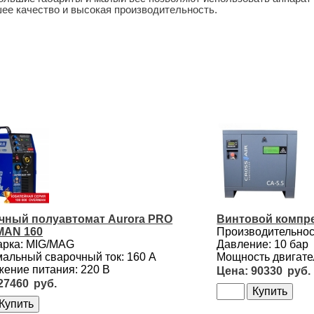
ее качество и высокая производительность.
чный полуавтомат Aurora PRO
Винтовой компре
AN 160
Производительност
арка: MIG/MAG
Давление: 10 бар
альный сварочный ток: 160 А
Мощность двигател
ение питания: 220 В
90330
27460