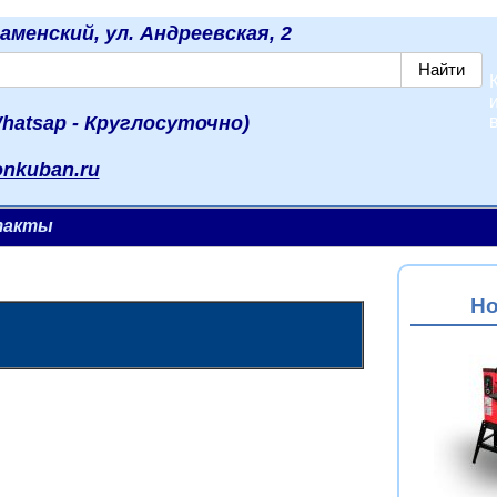
наменский, ул. Андреевская, 2
hatsap - Круглосуточно)
onkuban.ru
такты
Но