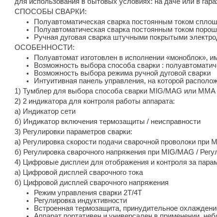
для использования в бытовых условиях: на даче или в гара
СПОСОБЫ СВАРКИ:
Полуавтоматическая сварка постоянным током сплошно
Полуавтоматическая сварка постоянным током порош
Ручная дуговая сварка штучными покрытыми электрод
ОСОБЕННОСТИ:
Полуавтомат изготовлен в исполнении «моноблок», и
Возможность выбора способа сварки : полуавтоматичес
Возможность выбора режима ручной дуговой сварки
Интуитивная панель управления, на которой располо
1) Тумблер для выбора способа сварки MIG/MAG или MMA
2) 2 индикатора для контроля работы аппарата:
а) Индикатор сети
б) Индикатор включения термозащиты / неисправности
3) Регулировки параметров сварки:
а) Регулировка скорости подачи сварочной проволоки при 
б) Регулировка сварочного напряжения при MIG/MAG / Регу
4) Цифровые дисплеи для отображения и контроля за пара
а) Цифровой дисплей сварочного тока
б) Цифровой дисплей сварочного напряжения
Режим управления сварки 2Т/4Т
Регулировка индуктивности
Встроенная термозащита, принудительное охлаждени
Аппарат портативен и универсален в применении, неб