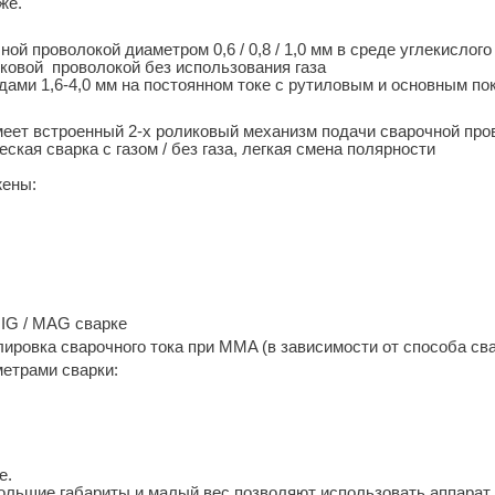
же.
й проволокой диаметром 0,6 / 0,8 / 1,0 мм в среде углекислог
ковой проволокой без использования газа
ами 1,6-4,0 мм на постоянном токе с рутиловым и основным п
меет встроенный 2-х роликовый механизм подачи сварочной про
кая сварка с газом / без газа, легкая смена полярности
жены:
MIG / MAG сварке
лировка сварочного тока при MMA (в зависимости от способа св
метрами сварки:
е.
ольшие габариты и малый вес позво­ляют использовать аппарат