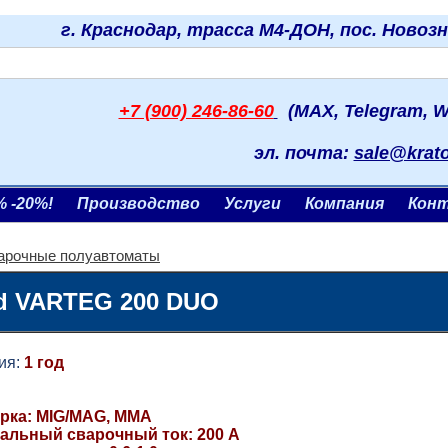
г. Краснодар, трасса М4-ДОН, пос. Новоз
+7 (900) 246-86-60
(MAX, Telegram, W
эл. почта:
sale@krat
% -20%!
Производство
Услуги
Компания
Кон
арочные полуавтоматы
d VARTEG 200 DUO
я:
1 год
арка: MIG/MAG, MMA
альный сварочный ток: 200 А