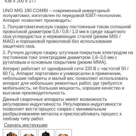
436 х 200 х 277
UNO MIG 180 COMBI – современный инверторный
полуавтомат, изготовлен по передовой IGBT-технологии.
Аппарат позволяет производить:
1. Полуавтоматическую сварку постоянным током сплошной
проволокой диаметром 0,6 / 0,8 / 1,0 мм в среде защитного
газа углеродистых и нержавеющих сталей (режим MIG /
MAG) и порошковой проволокой без использования
защитного газа.
2. Ручную дуговую сварку штучным покрытым электродом на
постоянном токе электродами диаметром 1,6–3,0 мм с
рутиловым и основным покрытием (режим ММА).
Аппарат работает от однофазной сети 220 В с частотой 50 /
60 Гц. Аппарат портативен и универсален в применении,
небольшие габариты и малый вес позволяют использовать
аппарат для небольших ремонтных работ, где требуется
мобильность, не большая мощность, хорошее качество и
высокая производительность.
Данный сварочные аппараты имеют возможность
регулировки индуктивности. Регулировка индуктивности
позволяет вести процесс сварки с минимальным
разбрызгиванием металла и приспосабливать процесс к
любому типу работ.
Скачать инструкцию