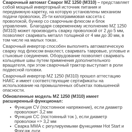
Сварочный автомат Сварог MZ 1250 (М310) –
представляет
собой мощный инверторный источник питания и
передвижную каретку, на которую установлены механизм
подачи проволоки, 25-ти килограммовая кассета с
проволокой, бункер со сварочным флюсом и блок
управления. Благодаря современному исполнению MZ 1250
(М310) может производить сварку проволокой от 2 до 5 мм,
позволяют сваривать металл толщиной от 4 мм до 30 мм, в
том числе на малых токах.
Сварочный инвертор способен выполнять автоматическую
сварку под флюсом внахлест, сваривать тавровые, угловые и
стыковые соединения. Оборудование позволяет сваривать
кольцевые швы путем применения дополнительного
вращателя, при этом сварочный трактор выступает в роли
подвесной головки.
Сварочный инвертор MZ 1250 (М310) прошел аттестацию
НАКС и имеет соответствующие сертификаты на
использование на промышленных объектах повышенной
опасности.
Обновленные модель MZ 1250 (М310) имеет
расширенный функционал:
Функция СV (постоянное напряжение), если диаметр
проволоки< 3,2 мм
Функция СС (постоянный ток ), если диаметр
проволоки => 3,2 мм
Сварка ММА с регулируемыми функциями Hot Start и
Форсаж дуги