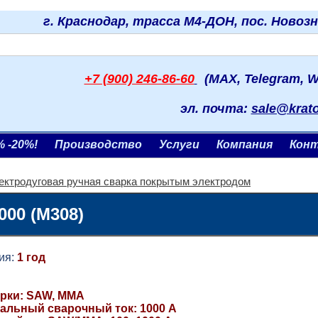
г. Краснодар, трасса М4-ДОН, пос. Новоз
+7 (900) 246-86-60
(MAX, Telegram, W
эл. почта:
sale@krat
% -20%!
Производство
Услуги
Компания
Кон
ектродуговая ручная сварка покрытым электродом
00 (M308)
я:
1 год
арки: SAW, ММА
альный сварочный ток: 1000 А