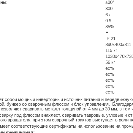
нны:
±90°
300
6 л
0.9
85%
F
IP 21
890х400х811
115 кг
1030х470х73
56 кг
есть
есть
есть
есть
есть
т собой мощный инверторный источник питания и передвижную 
окой, бункер со сварочным флюсом и блок управления. Благода
 позволяют сваривать металл толщиной от 4 мм до 30 мм, в том 
варку под флюсом внахлест, сваривать тавровые, угловые и с
го вращателя, при этом сварочный трактор выступает в роли п
меет соответствующие сертификаты на использование на про
ый функционал: