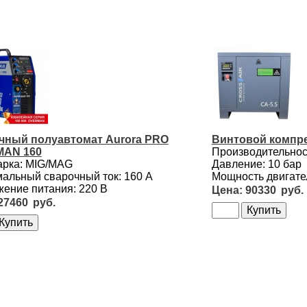
чный полуавтомат Aurora PRO
Винтовой компре
AN 160
Производительност
арка: MIG/MAG
Давление: 10 бар
альный сварочный ток: 160 А
Мощность двигател
ение питания: 220 В
90330
27460