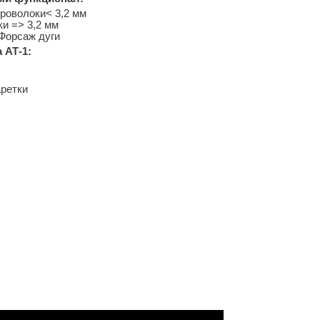
проволоки< 3,2 мм
ки => 3,2 мм
Форсаж дуги
 АТ-1:
аретки