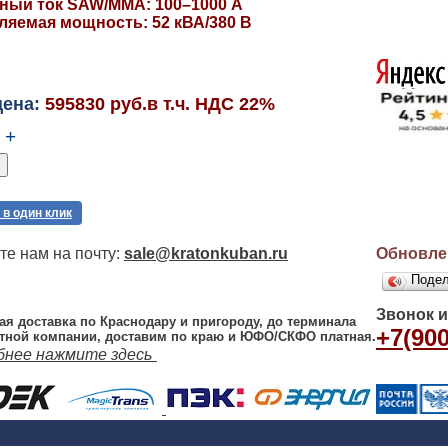
ный ток SAW/MMA: 100–1000 А
ляемая мощность: 52 кВА/380 В
цена:
595830 руб.в т.ч. НДС 22%
+
 в один клик
е нам на почту:
sale@kratonkuban.ru
Обновлен
Поде
Звонок 
ая доставка по Краснодару и пригороду, до терминала
+7(900
тной компании, доставим по краю и ЮФО/СКФО платная.
бнее нажмите здесь