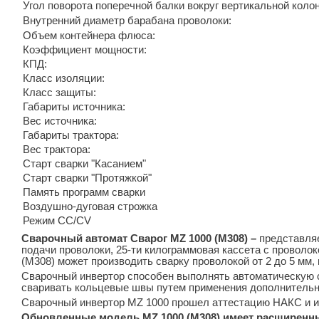
Угол поворота поперечной балки вокруг вертикальной коло
Внутренний диаметр барабана проволоки:
Объем контейнера флюса:
Коэффициент мощности:
КПД:
Класс изоляции:
Класс защиты:
Габариты источника:
Вес источника:
Габариты трактора:
Вес трактора:
Старт сварки "Касанием"
Старт сварки "Протяжкой"
Память программ сварки
Воздушно-дуговая строжка
Режим CC/CV
Сварочный автомат Сварог MZ 1000 (M308) –
представляе
подачи проволоки, 25-ти килограммовая кассета с провол
(M308) может производить сварку проволокой от 2 до 5 мм,
Сварочный инвертор способен выполнять автоматическую с
сваривать кольцевые швы путем применения дополнительно
Сварочный инвертор MZ 1000 прошел аттестацию НАКС и и
Обновленные модель MZ 1000 (M308) имеет расширенн