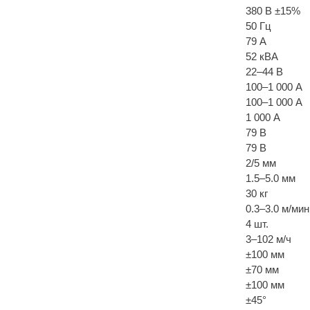
380 В ±15%
50 Гц
79 А
52 кВА
22–44 В
100–1 000 А
100–1 000 А
1 000 А
79 В
79 В
2/5 мм
1.5–5.0 мм
30 кг
0.3–3.0 м/мин
4 шт.
3–102 м/ч
±100 мм
±70 мм
±100 мм
±45°