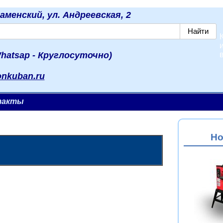
наменский, ул. Андреевская, 2
hatsap - Круглосуточно)
onkuban.ru
такты
Но