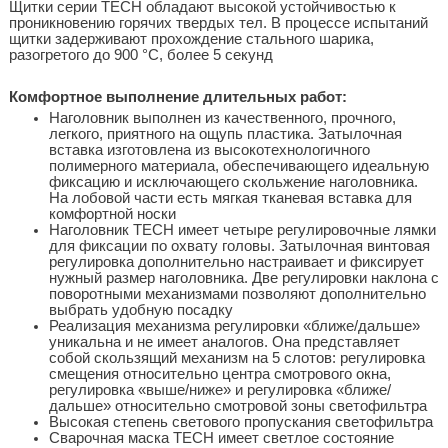
Щитки серии TECH обладают высокой устойчивостью к
проникновению горячих твердых тел. В процессе испытаний
щитки задерживают прохождение стального шарика,
разогретого до 900 °С, более 5 секунд
Комфортное выполнение длительных работ:
Наголовник выполнен из качественного, прочного,
легкого, приятного на ощупь пластика. Затылочная
вставка изготовлена из высокотехнологичного
полимерного материала, обеспечивающего идеальную
фиксацию и исключающего скольжение наголовника.
На лобовой части есть мягкая тканевая вставка для
комфортной носки
Наголовник TECH имеет четыре регулировочные лямки
для фиксации по охвату головы. Затылочная винтовая
регулировка дополнительно настраивает и фиксирует
нужный размер наголовника. Две регулировки наклона с
поворотными механизмами позволяют дополнительно
выбрать удобную посадку
Реализация механизма регулировки «ближе/дальше»
уникальна и не имеет аналогов. Она представляет
собой скользящий механизм на 5 слотов: регулировка
смещения относительно центра смотрового окна,
регулировка «выше/ниже» и регулировка «ближе/
дальше» относительно смотровой зоны светофильтра
Высокая степень светового пропускания светофильтра
Сварочная маска TECH имеет светлое состояние