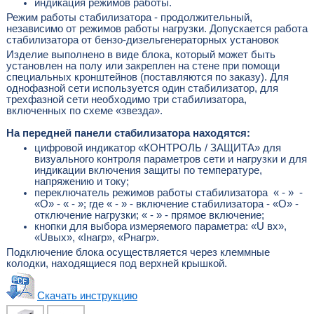
индикация режимов работы.
Режим работы стабилизатора - продолжительный,
независимо от режимов работы нагрузки. Допускается работа
стабилизатора от бензо-дизельгенераторных установок
Изделие выполнено в виде блока, который может быть
установлен на полу или закреплен на стене при помощи
специальных кронштейнов (поставляются по заказу). Для
однофазной сети используется один стабилизатор, для
трехфазной сети необходимо три стабилизатора,
включенных по схеме «звезда».
На передней панели стабилизатора находятся:
цифровой индикатор «КОНТРОЛЬ / ЗАЩИТА» для
визуального контроля параметров сети и нагрузки и для
индикации включения защиты по температуре,
напряжению и току;
переключатель режимов работы стабилизатора « - » -
«О» - « - »; где « - » - включение стабилизатора - «О» -
отключение нагрузки; « - » - прямое включение;
кнопки для выбора измеряемого параметра: «U вх»,
«Uвых», «Iнагр», «Рнагр».
Подключение блока осуществляется через клеммные
колодки, находящиеся под верхней крышкой.
Скачать инструкцию