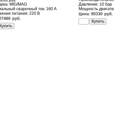
арка: MIG/MAG
Давление: 10 бар
альный сварочный ток: 160 А
Мощность двигател
ение питания: 220 В
90330
27460