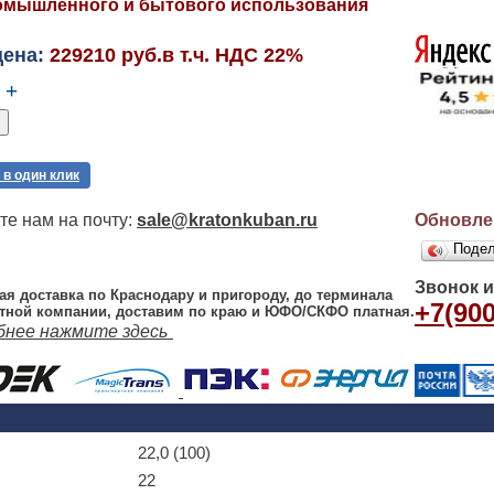
омышленного и бытового использования
цена:
229210 руб.в т.ч. НДС 22%
+
 в один клик
е нам на почту:
sale@kratonkuban.ru
Обновлен
Поде
Звонок 
ая доставка по Краснодару и пригороду, до терминала
+7(900
тной компании, доставим по краю и ЮФО/СКФО платная.
бнее нажмите здесь
22,0 (100)
22