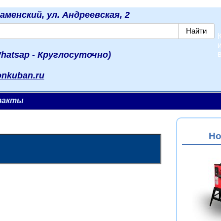
наменский, ул. Андреевская, 2
hatsap - Круглосуточно)
onkuban.ru
такты
Но