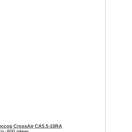
ссор CrossAir CA5.5-10RA
ь: 600 л/мин