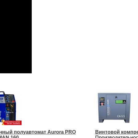
чный полуавтомат Aurora PRO
Винтовой компре
AN 160
Производительност