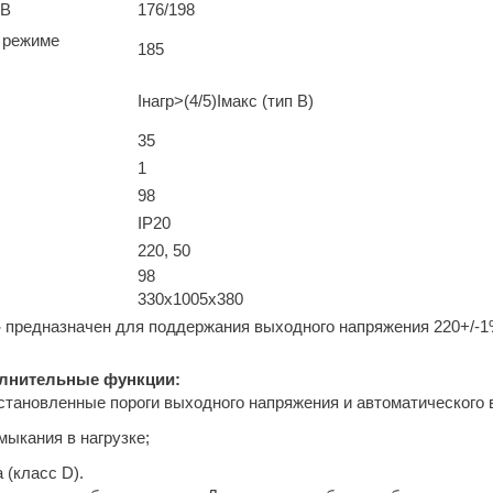
 В
176/198
в режиме
185
Iнагр>(4/5)Iмакс (тип В)
35
1
98
IP20
220, 50
98
330х1005х380
-
предназначен для поддержания выходного напряжения 220+/-1%
лнительные функции:
становленные пороги выходного напряжения и автоматического 
мыкания в нагрузке;
 (класс D).