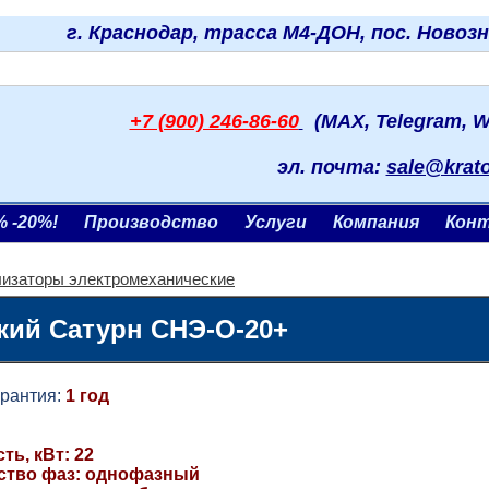
г. Краснодар, трасса М4-ДОН, пос. Новоз
+7 (900) 246-86-60
(MAX, Telegram, W
эл. почта:
sale@krat
% -20%!
Производство
Услуги
Компания
Кон
изаторы электромеханические
кий Сатурн СНЭ-О-20+
нтия:
1 год
ь, кВт: 22
ство фаз: однофазный