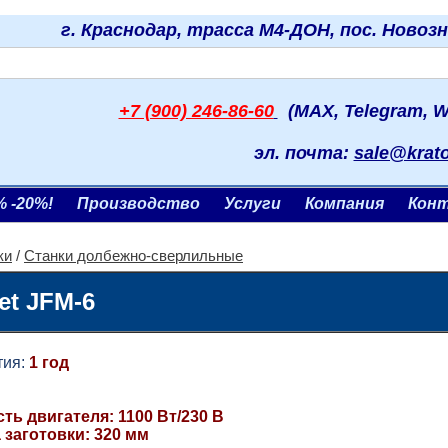
г. Краснодар, трасса М4-ДОН, пос. Новоз
+7 (900) 246-86-60
(MAX, Telegram, W
эл. почта:
sale@krat
% -20%!
Производство
Услуги
Компания
Кон
ки
/
Станки долбежно-сверлильные
et JFM-6
ия:
1 год
ь двигателя: 1100 Вт/230 В
 заготовки: 320 мм