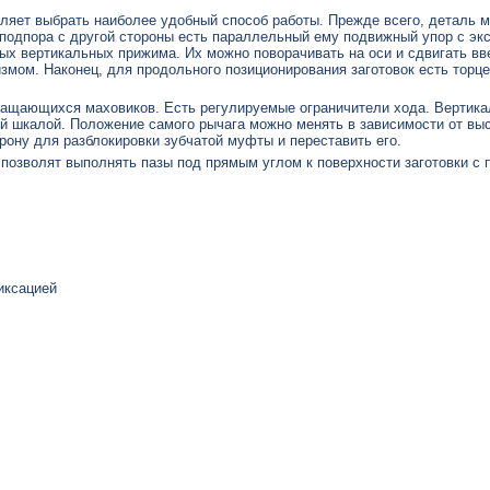
оляет выбрать наиболее удобный способ работы. Прежде всего, деталь 
 подпора с другой стороны есть параллельный ему подвижный упор с эк
х вертикальных прижима. Их можно поворачивать на оси и сдвигать вве
змом. Наконец, для продольного позиционирования заготовок есть торц
ащающихся маховиков. Есть регулируемые ограничители хода. Вертика
й шкалой. Положение самого рычага можно менять в зависимости от выс
орону для разблокировки зубчатой муфты и переставить его.
 позволят выполнять пазы под прямым углом к поверхности заготовки с
иксацией