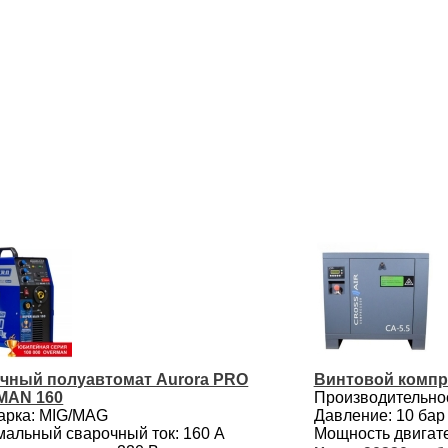
чный полуавтомат Aurora PRO
Винтовой компр
MAN 160
Производительнос
арка: MIG/MAG
Давление: 10 бар
альный сварочный ток: 160 А
Мощность двигател