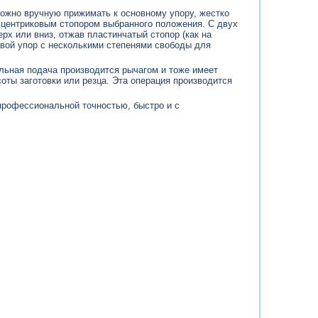
можно вручную прижимать к основному упору, жестко
сцентриковым стопором выбранного положения. С двух
рх или вниз, отжав пластинчатый стопор (как на
евой упор с несколькими степенями свободы для
льная подача производится рычагом и тоже имеет
оты заготовки или резца. Эта операция производится
 профессиональной точностью, быстро и с