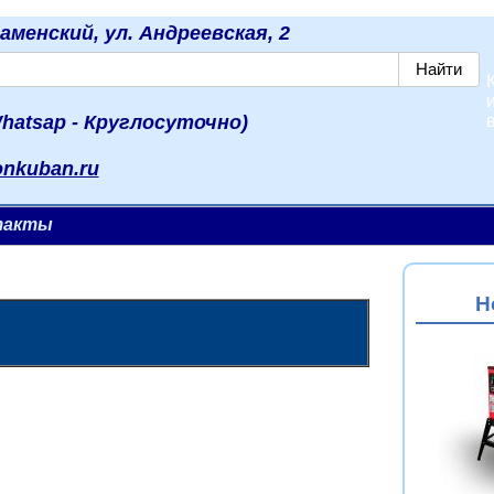
наменский, ул. Андреевская, 2
hatsap - Круглосуточно)
onkuban.ru
такты
Н