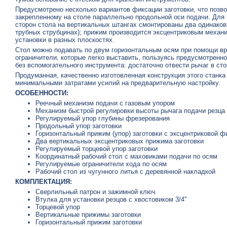
Предусмотрено несколько вариантов фиксации заготовки, что позв
закрепленному на столе параллельно продольной оси подачи. Для
сторон стола на вертикальных штангах смонтированы два одинаковы
трубных струбцинах); прижим производится эксцентриковым механи
установки в разных плоскостях.
Стол можно подавать по двум горизонтальным осям при помощи вр
ограничители, которые легко выставить, пользуясь предусмотренно
без вспомогательного инструмента: достаточно отвести рычаг в ст
Продуманная, качественно изготовленная конструкция этого станка
минимальными затратами усилий на предварительную настройку.
ОСОБЕННОСТИ:
Реечный механизм подачи с газовым упором
Механизм быстрой регулировки высоты рычага подачи резца
Регулируемый упор глубины фрезерования
Продольный упор заготовки
Горизонтальный прижим (упор) заготовки с эксцентриковой ф
Два вертикальных эксцентриковых прижима заготовки
Регулируемый торцевой упор заготовки
Координатный рабочий стол с маховиками подачи по осям
Регулируемые ограничители хода по осям
Рабочий стол из чугунного литья с деревянной накладкой
КОМПЛЕКТАЦИЯ:
Сверлильный патрон и зажимной ключ
Втулка для установки резцов с хвостовиком 3/4''
Торцевой упор
Вертикальные прижимы заготовки
Горизонтальный прижим заготовки