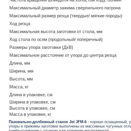
Частота вращения шпинделя на холостом ходу, об/мин
Максимальный диаметр зажима сверлильного патрона
Максимальный размер резца (твердые/ мягкие породы)
Ход резца
Максимальная высота заготовки от стола, мм
Ход стола по осям (продольный/ поперечный)
Размеры упора заготовки (ДхВ)
Максимальное расстояние от упора до центра резца
Длина, мм
Ширина, мм
Высота, мм
Масса, кг
Длина в упаковке, см
Ширина в упаковке, см
Высота в упаковке, см
Масса в упаковке, кг
Пазовально-долбежный станок Jet JFM-6
- хорошо оснащенный, у
упоры и прижимы заготовки выполнены из массивных чугунных отлив
тумба-основание с отсеком для хранения инструментов.