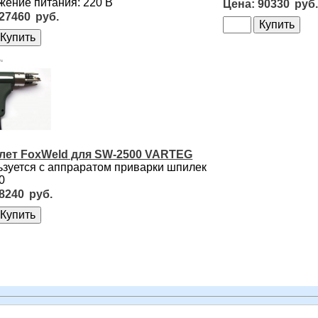
ение питания: 220 В
90330
27460
лет FoxWeld для SW-2500 VARTEG
зуется с аппраратом приварки шпилек
0
8240