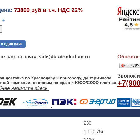
цена:
73800 руб.в т.ч. НДС 22%
+
 в один клик
е нам на почту:
sale@kratonkuban.ru
Обновлен
Поде
Звонок 
ая доставка по Краснодару и пригороду, до терминала
+7(900
тной компании, доставим по краю и ЮФО/СКФО платная.
бнее нажмите здесь
230
1,1 (0,75)