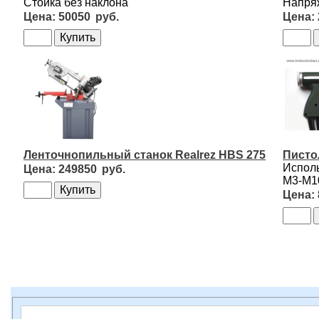
Стойка без наклона
Напряж
50050
Ленточнопильный станок Realrez HBS 275
Писто
Исполь
249850
М3-М1