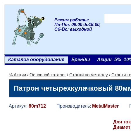
Режим работы:
Пн-Пт: 09:00 до18:00,
Сб-Вс: выходной
Каталог оборудования
Бренды
Акции -5% -10
% Акции
/
Основной каталог
/
Станки по металлу
/
Станки т
Патрон четырехкулачковый 80мм 
Артикул:
80m712
Производитель:
MetalMaster
Гар
Для ток
Диаметр