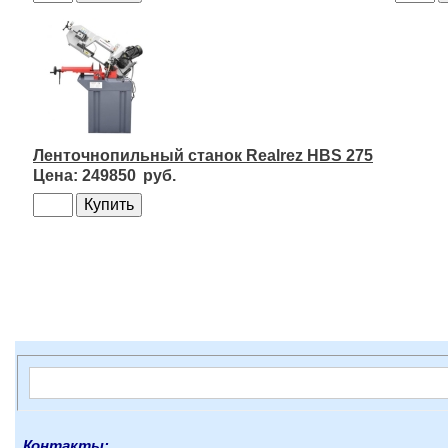
Ленточнопильный станок Realrez HBS 275
249850
Контакты: