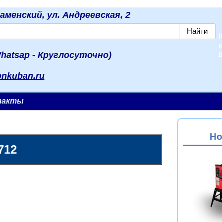
наменский, ул. Андреевская, 2
hatsap - Круглосуточно)
onkuban.ru
такты
Но
712