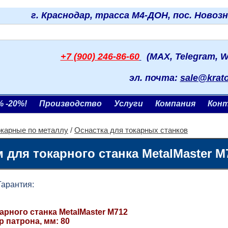
г. Краснодар, трасса М4-ДОН, пос. Новоз
+7 (900) 246-86-60
(MAX, Telegram, W
эл. почта:
sale@krat
% -20%!
Производство
Услуги
Компания
Кон
окарные по металлу
/
Оснастка для токарных станков
для токарного станка MetalMaster M
антия:
арного станка MetalMaster M712
 патрона, мм: 80