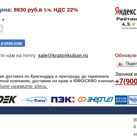
цена:
8930 руб.в т.ч. НДС 22%
+
 в один клик
е нам на почту:
sale@kratonkuban.ru
Обновлен
Поде
Звонок 
ая доставка по Краснодару и пригороду, до терминала
+7(900
тной компании, доставим по краю и ЮФО/СКФО платная.
бнее нажмите здесь
8
4
з