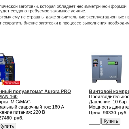
ической заготовки, которая обладает несимметричной формой.
будет создано требуемое зажимное усилие.
оэтому ему не страшны даже значительные эксплуатационные на
т сократить биение заготовки в процессе выполнения необходи
.
чный полуавтомат Aurora PRO
Винтовой компре
AN 160
Производительност
арка: MIG/MAG
Давление: 10 бар
альный сварочный ток: 160 А
Мощность двигател
ение питания: 220 В
90330
27460