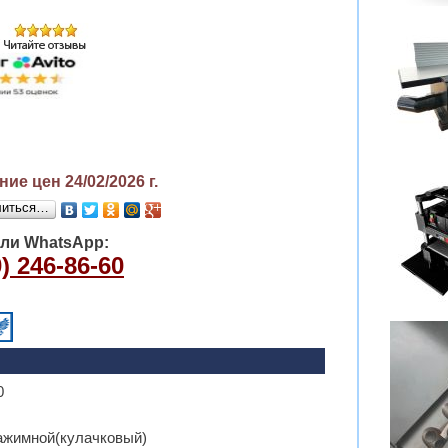
ие цен 24/02/2026
г.
литься…
или WhatsApp:
) 246-86-60
0
ажимной(кулачковый)