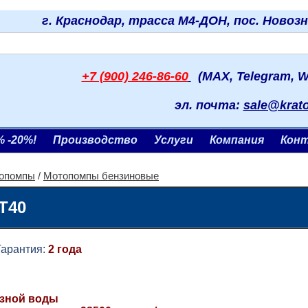
г. Краснодар, трасса М4-ДОН, пос. Новоз
+7 (900) 246-86-60
(MAX, Telegram, W
эл. почта:
sale@krat
% -20%!
Производство
Услуги
Компания
Кон
опомпы
/
Мотопомпы бензиновые
T40
антия:
2 года
язной воды