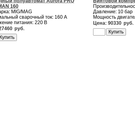
чный полуавтомат Aurora PRO
Винтовой компре
AN 160
Производительност
арка: MIG/MAG
Давление: 10 бар
альный сварочный ток: 160 А
Мощность двигател
ение питания: 220 В
90330
27460