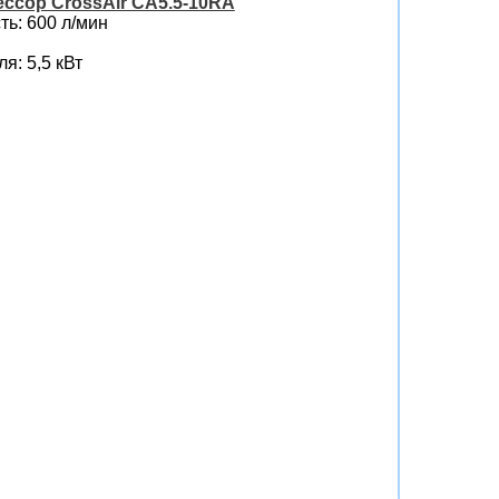
ссор CrossAir CA5.5-10RA
ь: 600 л/мин
я: 5,5 кВт