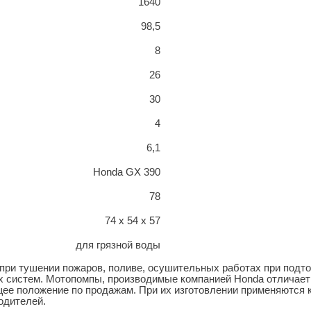
1640
98,5
8
26
30
4
6,1
Honda GX 390
78
74 х 54 х 57
для грязной воды
при тушении пожаров, поливе, осушительных работах при подто
х систем. Мотопомпы, производимые компанией Honda отличает 
щее положение по продажам. При их изготовлении применяются 
одителей.