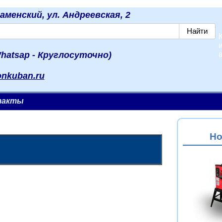
наменский, ул. Андреевская, 2
hatsap - Круглосуточно)
onkuban.ru
такты
Но