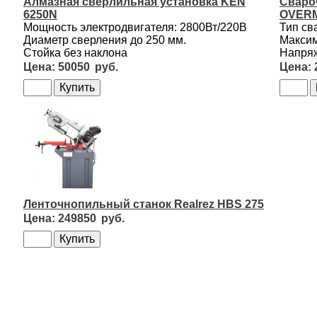
Алмазная сверлильная установка KEN
Сваро
6250N
OVERM
Мощность электродвигателя: 2800Вт/220В
Тип св
Диаметр сверления до 250 мм.
Максим
Стойка без наклона
Напряж
50050
Ленточнопильный станок Realrez HBS 275
249850