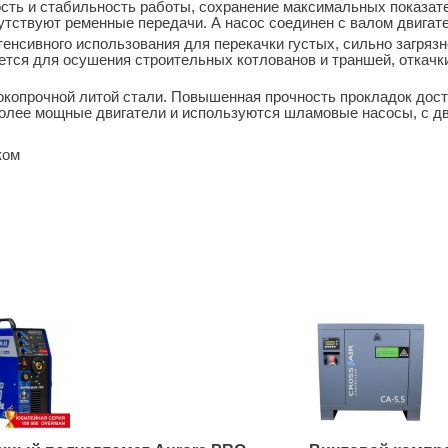
ть и стабильность работы, сохранение максимальных показат
сутствуют ременные передачи. А насос соединен с валом двигат
енсивного использования для перекачки густых, сильно загряз
ется для осушения строительных котлованов и траншей, откачк
окопрочной литой стали. Повышенная прочность прокладок дост
олее мощные двигатели и используются шламовые насосы, с д
ком