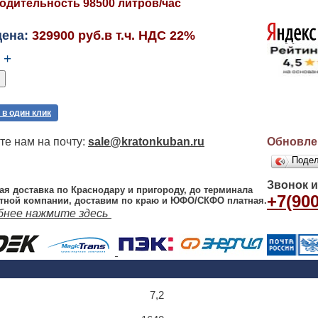
одительность 98500 литров/час
цена:
329900 руб.в т.ч. НДС 22%
+
 в один клик
е нам на почту:
sale@kratonkuban.ru
Обновлен
Поде
Звонок 
ая доставка по Краснодару и пригороду, до терминала
+7(900
тной компании, доставим по краю и ЮФО/СКФО платная.
бнее нажмите здесь
7,2