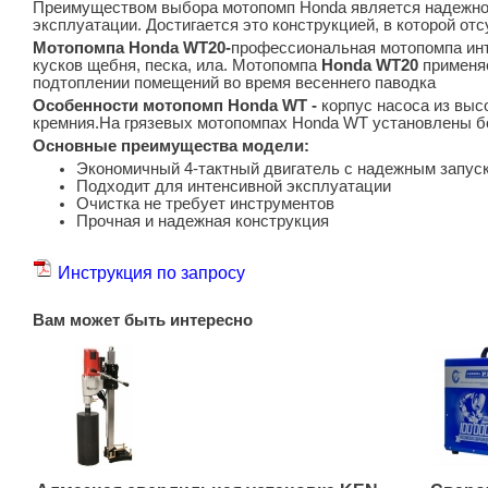
Преимуществом выбора мотопомп Honda является надежнос
эксплуатации. Достигается это конструкцией, в которой от
Мотопомпа Honda
WT
20-
профессиональная мотопомпа инт
кусков щебня, песка, ила. Мотопомпа
Honda
WT
20
применя
подтоплении помещений во время весеннего паводка
Особенности мотопомп Honda WT -
корпус насоса из выс
кремния.На грязевых мотопомпах Honda WT установлены б
Основные преимущества модели:
Экономичный 4-тактный двигатель с надежным запус
Подходит для интенсивной эксплуатации
Очистка не требует инструментов
Прочная и надежная конструкция
Инструкция по запросу
Вам может быть интересно