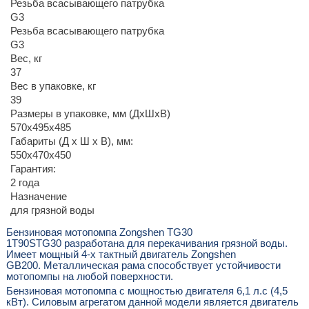
Резьба всасывающего патрубка
G3
Резьба всасывающего патрубка
G3
Вес, кг
37
Вес в упаковке, кг
39
Размеры в упаковке, мм (ДхШхВ)
570x495x485
Габариты (Д x Ш x В), мм:
550х470х450
Гарантия:
2 года
Назначение
для грязной воды
Бензиновая мотопомпа Zongshen TG30
1T90STG30 разработана для перекачивания грязной воды.
Имеет мощный 4-х тактный двигатель Zongshen
GB200. Металлическая рама способствует устойчивости
мотопомпы на любой поверхности.
Бензиновая мотопомпа с мощностью двигателя 6,1 л.с (4,5
кВт). Силовым агрегатом данной модели является двигатель