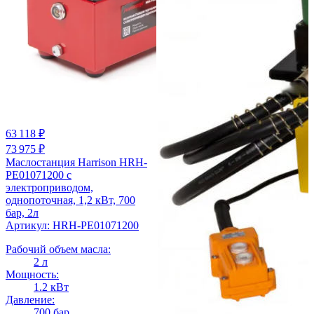
63 118 ₽
73 975 ₽
Маслостанция Harrison HRH-
PE01071200 с
электроприводом,
однопоточная, 1,2 кВт, 700
бар, 2л
Артикул: HRH-PE01071200
Рабочий объем масла:
2 л
Мощность:
1.2 кВт
Давление:
700 бар