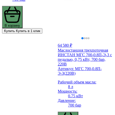
В корзину
Купить
Купить в 1 клик
64 580 ₽
Маслостанция трехпоточная
ИНСТАН МГС 700-0.8П-Э-3 с
педалью, 0,75 кВт, 700 бар,
220В
Артикул: МГС 700-0.8П-
Э-3(220В)
Рабочий объем масла:
8 л
Мощность:
0.75 кВт
Давление:
700 бар