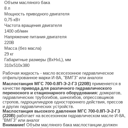
Объем масляного бака
8 л
Мощность приводного двигателя
0,75 кВт
Частота вращения двигателя
1400 об/мин
Напряжение питания двигателя
220В
Масса (без масла)
29 кг
Габаритные размеры (BхHхL), мм
310х510х380
Рабочая жидкость - масло всесезонное гидравлическое
отфильтрованное марки И-8А, "ВМГЗ" или аналоги
Маслостанция МГС 700-0.8П-Э-2-ГЗ (220В)
применяется в
качестве
привода для различного гидравлического
переносного и стационарного оборудования
:
домкратов,
гидравлических трубогибов, шиногибов, опрессовщиков
стропов, гидроцилиндров одностороннего действия, прессов
и других гидравлических устройств.
Маслостанция высокого давления МГС 700-0.8П-Э-2-ГЗ
(220В)
работает на всесезонном гидравлическом масле И-8А,
"ВМГЗ" или аналог
Внимание!
Объём масляного бака маслостанции должен