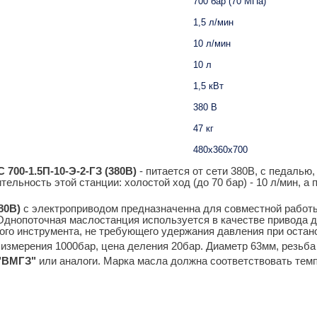
700 бар (70 МПа)
1,5 л/мин
10 л/мин
10 л
1,5 кВт
380 В
47 кг
480х360х700
700-1.5П-10-Э-2-ГЗ (380В)
- питается от сети 380В, с педалью
ельность этой станции: холостой ход (до 70 бар) - 10 л/мин, а п
80В)
с электроприводом предназначенна для совместной работ
 Однопоточная маслостанция используется в качестве привода 
гого инструмента, не требующего удержания давления при остан
змерения 1000бар, цена деления 20бар. Диаметр 63мм, резьба 
"ВМГЗ"
или аналоги. Марка масла должна соответствовать темп