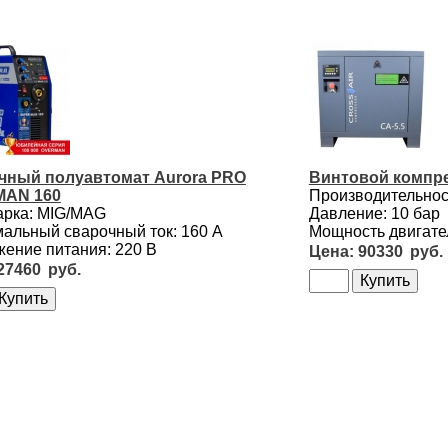
чный полуавтомат Aurora PRO
Винтовой компре
AN 160
Производительност
арка: MIG/MAG
Давление: 10 бар
альный сварочный ток: 160 А
Мощность двигател
ение питания: 220 В
90330
27460