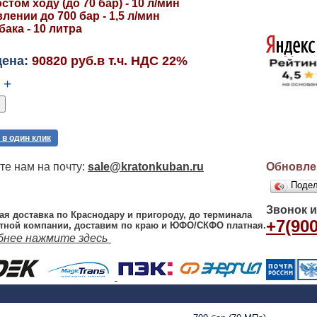
стом ходу (до 70 бар) - 10 л/мин
лении до 700 бар - 1,5 л/мин
ака - 10 литра
цена:
90820 руб.в т.ч. НДС 22%
+
 в один клик
е нам на почту:
sale@kratonkuban.ru
Обновлен
Поде
Звонок 
ая доставка по Краснодару и пригороду, до терминала
+7(900
тной компании, доставим по краю и ЮФО/СКФО платная.
бнее нажмите здесь