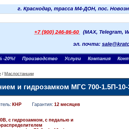
г. Краснодар, трасса М4-ДОН, пос. Новоз
+7 (900) 246-86-60
(MAX, Telegram, W
эл. почта:
sale@krat
% -20%!
Производство
Услуги
Компания
Кон
е
/
Маслостанции
ием и гидрозамком МГС 700-1.5П-10-Э
ель:
КНР
Гарантия:
12 месяцев
0В, с гидрозамком, с педалью и
ораспределителем