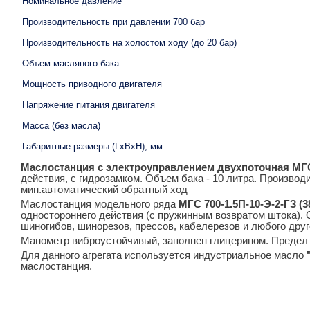
Номинальное давление
Производительность при давлении 700 бар
Производительность на холостом ходу (до 20 бар)
Объем масляного бака
Мощность приводного двигателя
Напряжение питания двигателя
Масса (без масла)
Габаритные размеры (LxBхH), мм
Маслостанция с электроуправлением двухпоточная МГС 
действия, с гидрозамком. Объем бака - 10 литра. Производит
мин.автоматический обратный ход
Маслостанция модельного ряда
МГС 700-1.5П-10-Э-2-ГЗ (3
одностороннего действия (с пружинным возвратом штока).
шиногибов, шинорезов, прессов, кабелерезов и любого дру
Манометр виброустойчивый, заполнен глицерином. Предел и
Для данного агрегата используется индустриальное масло
маслостанция.