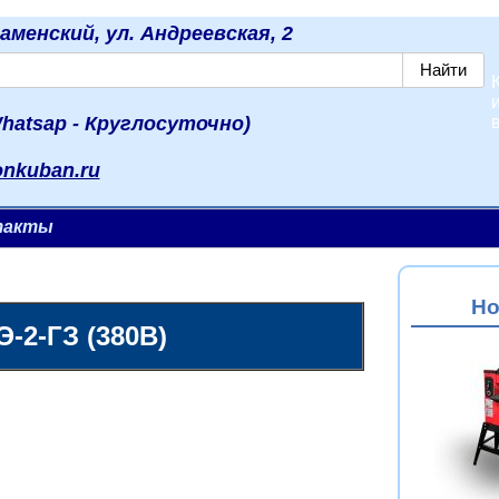
наменский, ул. Андреевская, 2
hatsap - Круглосуточно)
onkuban.ru
такты
Но
-2-ГЗ (380В)