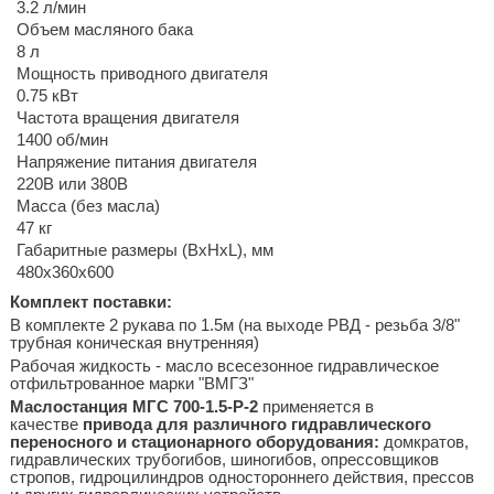
3.2 л/мин
Объем масляного бака
8 л
Мощность приводного двигателя
0.75 кВт
Частота вращения двигателя
1400 об/мин
Напряжение питания двигателя
220В или 380В
Масса (без масла)
47 кг
Габаритные размеры (BхHхL), мм
480х360х600
Комплект поставки:
В комплекте 2 рукава по 1.5м (на выходе РВД - резьба 3/8"
трубная коническая внутренняя)
Рабочая жидкость - масло всесезонное гидравлическое
отфильтрованное марки "ВМГЗ"
Маслостанция МГС 700-1.5-Р-2
применяется в
качестве
привода для различного гидравлического
переносного и стационарного оборудования
:
домкратов,
гидравлических трубогибов, шиногибов, опрессовщиков
стропов, гидроцилиндров одностороннего действия, прессов