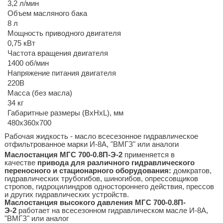
3,2 л/мин
Объем масляного бака
8 л
Мощность приводного двигателя
0,75 кВт
Частота вращения двигателя
1400 об/мин
Напряжение питания двигателя
220В
Масса (без масла)
34 кг
Габаритные размеры (BхHхL), мм
480х360х700
Рабочая жидкость - масло всесезонное гидравлическое
отфильтрованное марки И-8А, "ВМГЗ" или аналоги
Маслостанция МГС 700-0.8П-Э-2
применяется в
качестве
привода для различного гидравлического
переносного и стационарного оборудования
:
домкратов,
гидравлических трубогибов, шиногибов, опрессовщиков
стропов, гидроцилиндров одностороннего действия, прессов
и других гидравлических устройств.
Маслостанция высокого давления МГС 700-0.8П-
Э-2
работает на всесезонном гидравлическом масле И-8А,
"ВМГЗ" или аналог