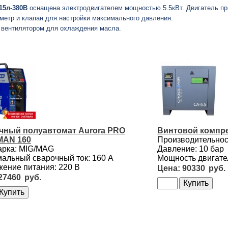
-15л-380В
оснащена электродвигателем мощностью 5.5кВт. Двигатель пр
метр и клапан для настройки максимального давления.
с вентилятором для охлаждения масла.
чный полуавтомат Aurora PRO
Винтовой компре
AN 160
Производительност
арка: MIG/MAG
Давление: 10 бар
альный сварочный ток: 160 А
Мощность двигател
ение питания: 220 В
90330
27460