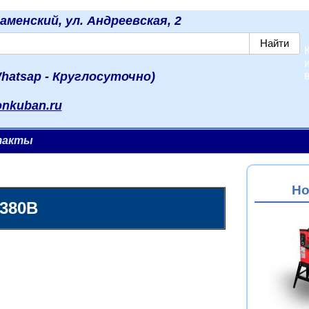
наменский, ул. Андреевская, 2
hatsap - Круглосуточно)
onkuban.ru
такты
Но
-380В