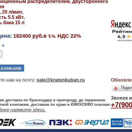
зиционным распределителем, двустороннего
ия
, 20 л/мин,
ь 5.5 кВт,
 бака 15 л
цена:
182400 руб.в т.ч. НДС 22%
+
 в один клик
е нам на почту:
sale@kratonkuban.ru
Обновлен
Поде
Звонок 
ая доставка по Краснодару и пригороду, до терминала
+7(900
тной компании, доставим по краю и ЮФО/СКФО платная.
бнее нажмите здесь