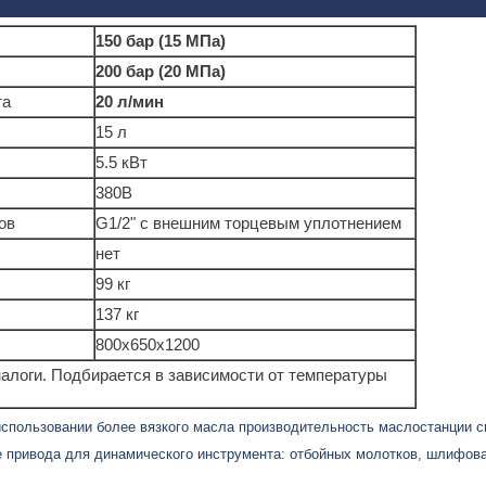
150 бар (15 МПа)
200 бар (20 МПа)
та
20 л/мин
15 л
5.5 кВт
380В
ов
G1/2" с внешним торцевым уплотнением
нет
99 кг
137 кг
800х650х1200
алоги. Подбирается в зависимости от температуры
спользовании более вязкого масла производительность маслостанции с
е привода для динамического инструмента: отбойных молотков, шлифов