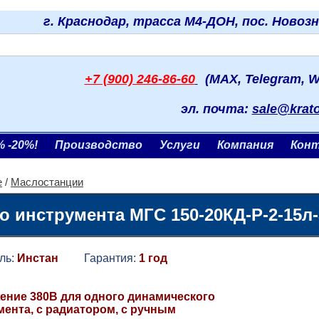
г. Краснодар, трасса М4-ДОН, пос. Новоз
+7 (900) 246-86-60
(MAX, Telegram, W
эл. почта:
sale@krat
% -20%!
Производство
Услуги
Компания
Кон
е
/
Маслостанции
 инструмента МГС 150-20КД-Р-2-15л
ль:
Инстан
Гарантия:
1 год
ение 380В для одного динамического
мента, с радиатором, с ручным