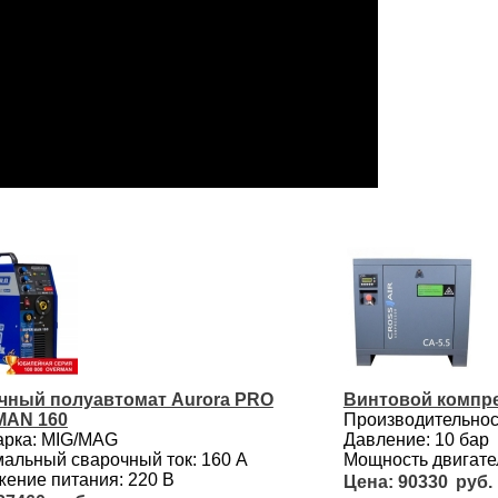
чный полуавтомат Aurora PRO
Винтовой компре
AN 160
Производительност
арка: MIG/MAG
Давление: 10 бар
альный сварочный ток: 160 А
Мощность двигател
ение питания: 220 В
90330