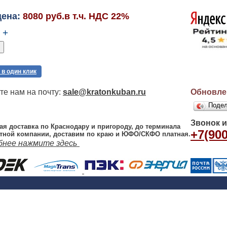
цена:
8080 руб.в т.ч. НДС 22%
+
 в один клик
е нам на почту:
sale@kratonkuban.ru
Обновлен
Поде
Звонок 
ая доставка по Краснодару и пригороду, до терминала
+7(900
тной компании, доставим по краю и ЮФО/СКФО платная.
бнее нажмите здесь