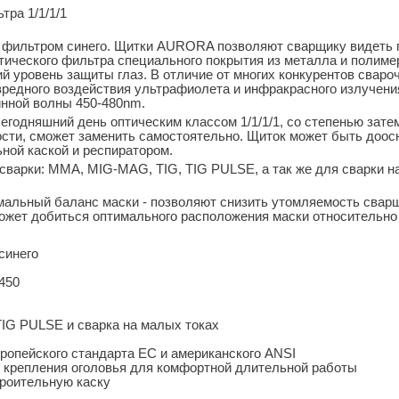
ра 1/1/1/1
с фильтром синего. Щитки AURORA позволяют сварщику видеть 
ического фильтра специального покрытия из металла и полимеро
ий уровень защиты глаз. В отличие от многих конкурентов с
редного воздействия ультрафиолета и инфракрасного излучения,
инной волны 450-480nm.
одняшний день оптическим классом 1/1/1/1, со степенью зате
ости, сможет заменить самостоятельно. Щиток может быть доо
ной каской и респиратором.
варки: MMA, MIG-MAG, TIG, TIG PULSE, а так же для сварки на
имальный баланс маски - позволяют снизить утомляемость свар
оможет добиться оптимального расположения маски относительно
синего
450
IG PULSE и сварка на малых токах
ропейского стандарта ЕС и американского ANSI
 крепления оголовья для комфортной длительной работы
троительную каску