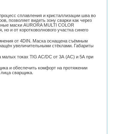
процесс сплавления и кристаллизации шва во
в, позволяет видеть зону сварки как через
варочные маски AURORA MULTI COLOR
 но и от коротковолнового участка синего
мнения от 4DIN. Маска оснащена съёмным
снащён увеличительными стёклами. Габариты
 малых токах TIG AC/DC от 3А (AC) и 5А при
щика и обеспечить комфорт на протяжении
 лица сварщика.