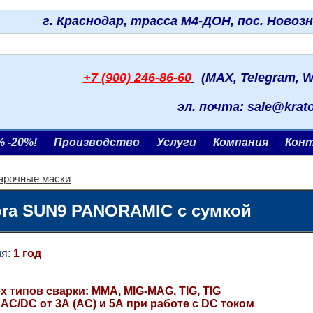
г. Краснодар, трасса М4-ДОН, пос. Новоз
+7 (900) 246-86-60
(MAX, Telegram, W
эл. почта:
sale@krat
% -20%!
Производство
Услуги
Компания
Кон
арочные маски
ora SUN9 PANORAMIC с сумкой
я:
1 год
х типов сварки: MMA, MIG-MAG, TIG, TIG
AC/DC от 3А (AC) и 5А при работе с DC током