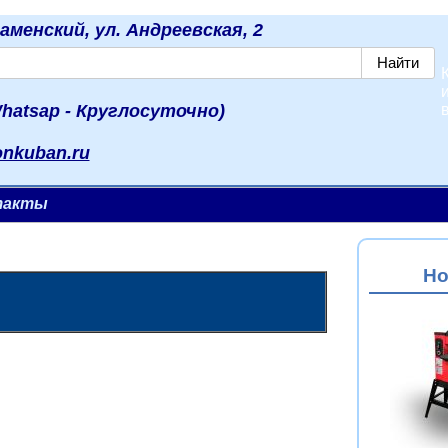
наменский, ул. Андреевская, 2
hatsap - Круглосуточно)
onkuban.ru
такты
Но