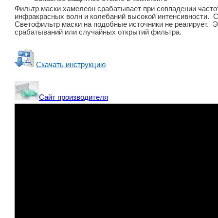
Фильтр маски хамелеон срабатывает при совпадении частот
инфракрасных волн и колебаний высокой интенсивности. Со
Светофильтр маски на подобные источники не реагирует. 
срабатываний или случайных открытий фильтра.
Скачать инструкцию
Сайт производителя