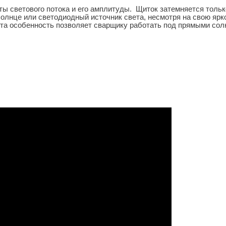
ы светового потока и его амплитуды. Щиток затемняется тольк
лнце или светодиодный источник света, несмотря на свою ярко
Эта особенность позволяет сварщику работать под прямыми со