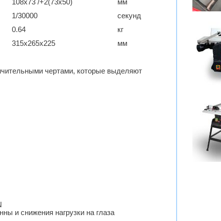
108х73 /+2(73х50)
мм
1/30000
секунд
0.64
кг
315х265х225
мм
личительными чертами, которые выделяют
N
ны и снижения нагрузки на глаза