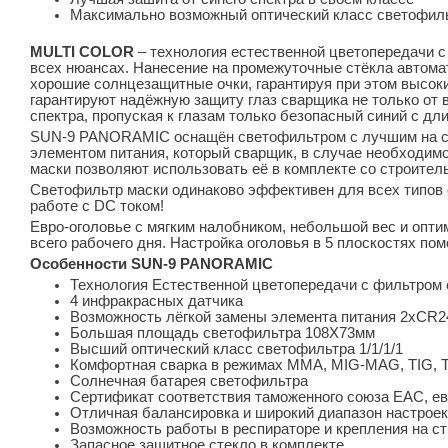
Максимально возможный оптический класс светофильт
MULTI COLOR
– технология естественной цветопередачи 
всех нюансах. Нанесение на промежуточные стёкла автомат
хорошие солнцезащитные очки, гарантируя при этом высок
гарантируют надёжную защиту глаз сварщика не только от в
спектра, пропуская к глазам только безопасный синий с дл
SUN-9 PANORAMIC оснащён светофильтром с лучшим на сег
элементом питания, который сварщик, в случае необходим
маски позволяют использовать её в комплекте со строитель
Светофильтр маски одинаково эффективен для всех типов с
работе с DC током!
Евро-оголовье с мягким налобником, небольшой вес и опт
всего рабочего дня. Настройка оголовья в 5 плоскостях п
Особенности SUN-9 PANORAMIC
Технология Естественной цветопередачи с фильтром 
4 инфракрасных датчика
Возможность лёгкой замены элемента питания 2xCR2
Большая площадь светофильтра 108Х73мм
Высший оптический класс светофильтра 1/1/1/1
Комфортная сварка в режимах MMA, MIG-MAG, TIG, T
Солнечная батарея светофильтра
Сертификат соответствия таможенного союза ЕАС, ев
Отличная балансировка и широкий диапазон настроек
Возможность работы в респираторе и крепления на с
Запасное защитное стекло в комплекте