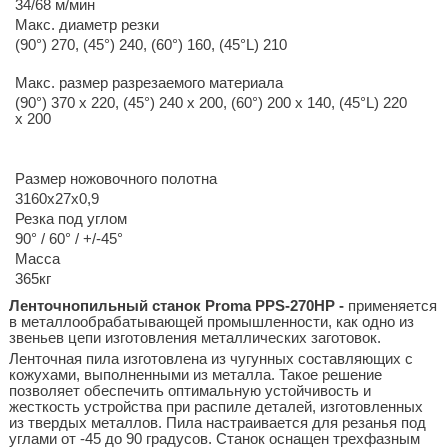
34/68 м/мин
Макс. диаметр резки
(90°) 270, (45°) 240, (60°) 160, (45°L) 210
Макс. размер разрезаемого материала
(90°) 370 x 220, (45°) 240 x 200, (60°) 200 x 140, (45°L) 220
x 200
Размер ножовочного полотна
3160x27x0,9
Резка под углом
90° / 60° / +/-45°
Масса
365кг
Ленточнопильный станок Proma PPS-270HP -
применяется
в металлообрабатывающей промышленности, как одно из
звеньев цепи изготовления металлических заготовок.
Ленточная пила изготовлена из чугунных составляющих с
кожухами, выполненными из металла. Такое решение
позволяет обеспечить оптимальную устойчивость и
жесткость устройства при распиле деталей, изготовленных
из твердых металлов. Пила настраивается для резанья под
углами от -45 до 90 градусов. Станок оснащен трехфазным