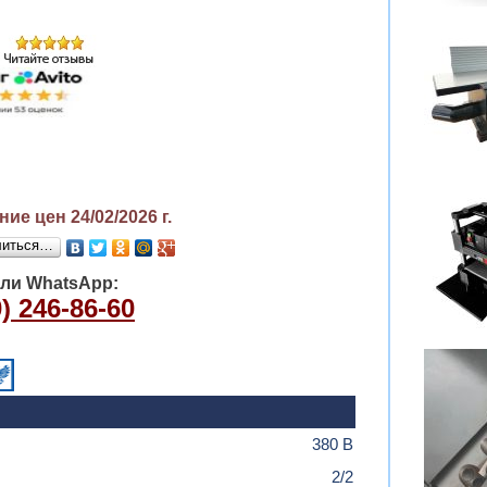
ие цен 24/02/2026
г.
литься…
или WhatsApp:
) 246-86-60
380 В
2/2