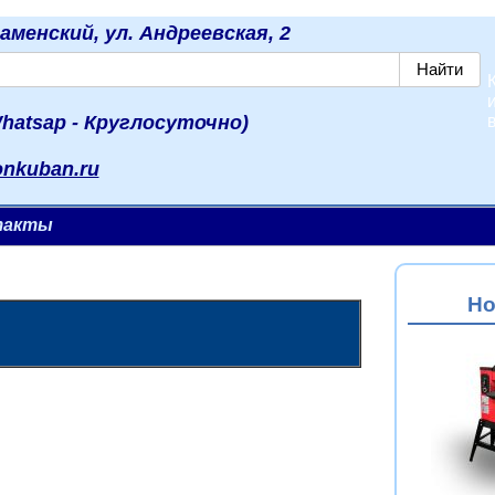
наменский, ул. Андреевская, 2
hatsap - Круглосуточно)
onkuban.ru
такты
Но