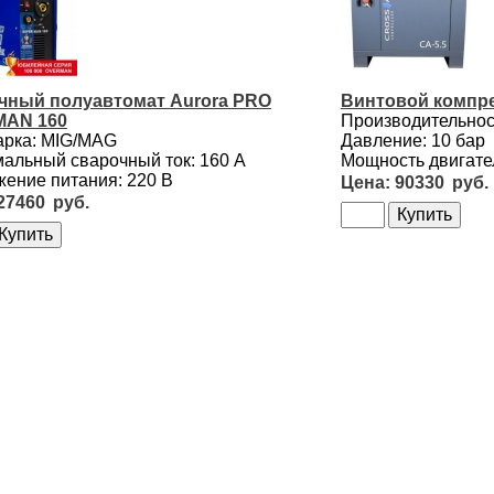
чный полуавтомат Aurora PRO
Винтовой компре
AN 160
Производительност
арка: MIG/MAG
Давление: 10 бар
альный сварочный ток: 160 А
Мощность двигател
ение питания: 220 В
90330
27460