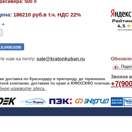
ресивера: 500 л
цена:
186210 руб.в т.ч. НДС 22%
+
 в один клик
е нам на почту:
sale@kratonkuban.ru
Обновлен
Поде
Звонок 
ая доставка по Краснодару и пригороду, до терминала
+7(900
тной компании, доставим по краю и ЮФО/СКФО платная.
бнее нажмите здесь