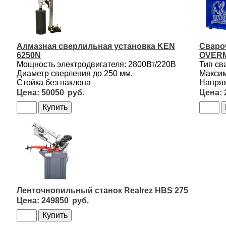
Алмазная сверлильная установка KEN
Сваро
6250N
OVERM
Мощность электродвигателя: 2800Вт/220В
Тип св
Диаметр сверления до 250 мм.
Максим
Стойка без наклона
Напряж
50050
Ленточнопильный станок Realrez HBS 275
249850