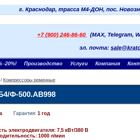
г. Краснодар, трасса М4-ДОН, пос. Новоз
+7 (900) 246-86-60
(MAX, Telegram, W
эл. почта:
sale@krat
% -20%!
Производство
Услуги
Компания
Кон
/
Компрессоры ременные
Б4/Ф-500.AB998
a
Гарантия:
1 год
ь электродвигателя: 7,5 кВт/380 В
одительность: 1000 л/мин