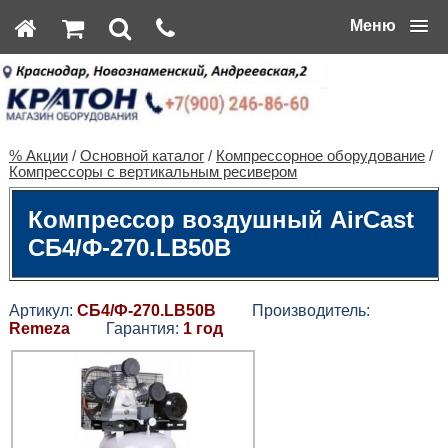
Меню
% Акции
/
Основной каталог
/
Компрессорное оборудование
/
Компрессоры с вертикальным ресивером
Компрессор воздушный AirCast
СБ4/Ф-270.LB50В
Артикул:
СБ4/Ф-270.LB50В
Производитель:
Remeza
Гарантия:
1 год