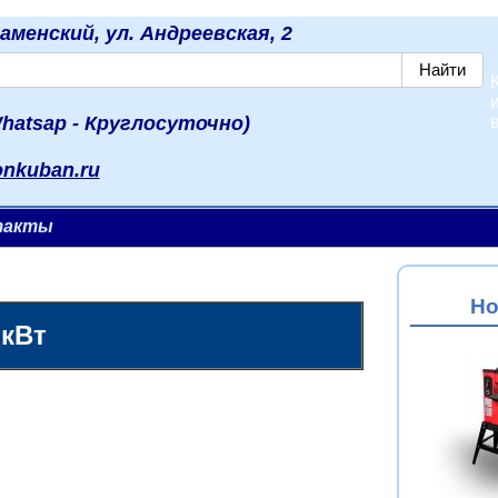
наменский, ул. Андреевская, 2
hatsap - Круглосуточно)
onkuban.ru
такты
Но
 кВт