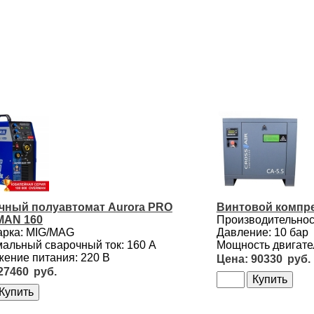
чный полуавтомат Aurora PRO
Винтовой компре
AN 160
Производительност
арка: MIG/MAG
Давление: 10 бар
альный сварочный ток: 160 А
Мощность двигател
ение питания: 220 В
90330
27460