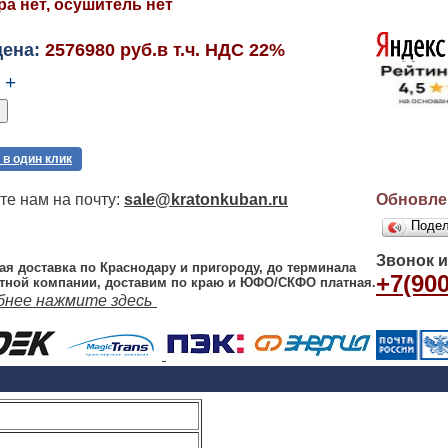
а нет, осушитель нет
цена:
2576980 руб.в т.ч. НДС 22%
+
 в один клик
е нам на почту:
sale@kratonkuban.ru
Обновлен
Поде
Звонок 
ая доставка по Краснодару и пригороду, до терминала
+7(900
тной компании, доставим по краю и ЮФО/СКФО платная.
бнее нажмите здесь