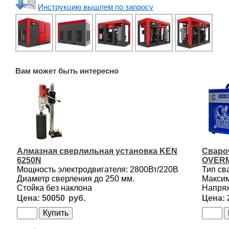
Инструкцию вышлем по запросу
Вам может быть интересно
Алмазная сверлильная установка KEN
Сваро
6250N
OVERM
Мощность электродвигателя: 2800Вт/220В
Тип св
Диаметр сверления до 250 мм.
Максим
Стойка без наклона
Напряж
50050