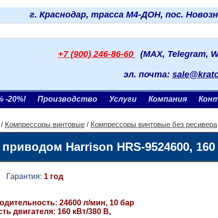
г. Краснодар, трасса М4-ДОН, пос. Новоз
+7 (900) 246-86-60
(MAX, Telegram, W
эл. почта:
sale@krat
% -20%!
Производство
Услуги
Компания
Кон
/
Компрессоры винтовые
/
Компрессоры винтовые без ресивера
риводом Harrison HRS-9524600, 160
арантия:
1 год
дительность: 24600 л/мин, 10 бар
ь двигателя: 160 кВт/380 В,