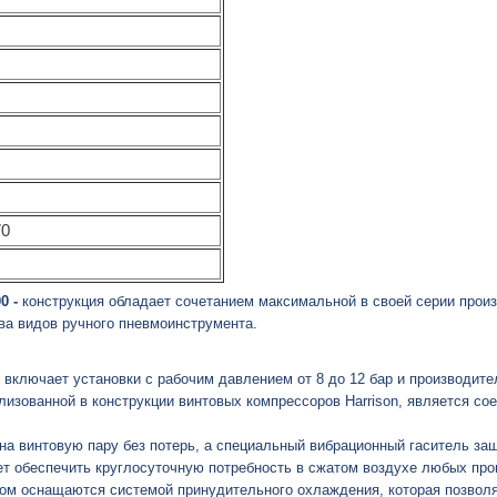
70
0 -
конструкция обладает сочетанием максимальной в своей серии прои
ва видов ручного пневмоинструмента.
включает установки с рабочим давлением от 8 до 12 бар и производител
изованной в конструкции винтовых компрессоров Harrison, является сое
на винтовую пару без потерь, а специальный вибрационный гаситель з
 обеспечить круглосуточную потребность в сжатом воздухе любых про
ом оснащаются системой принудительного охлаждения, которая позвол