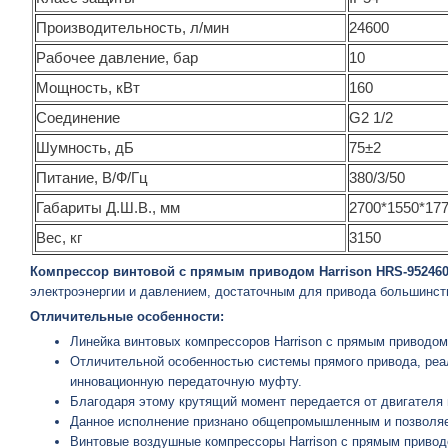
Производительность, л/мин
24600
Рабочее давление, бар
10
Мощность, кВт
160
Соединение
G2 1/2
Шумность, дБ
75±2
Питание, В/Ф/Гц
380/3/50
Габариты Д.Ш.В., мм
2700*1550*17
Вес, кг
3150
Компрессор винтовой с прямым приводом Harrison HRS-952460
электроэнергии и давлением, достаточным для привода большинст
Отличительные особенности:
Линейка винтовых компрессоров Harrison с прямым приводом 
Отличительной особенностью системы прямого привода, реал
инновационную передаточную муфту.
Благодаря этому крутящий момент передается от двигателя 
Данное исполнение признано общепромышленным и позволяет
Винтовые воздушные компрессоры Harrison с прямым привод