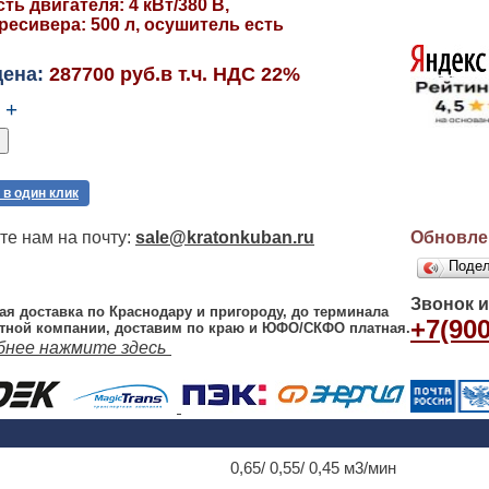
ь двигателя: 4 кВт/380 В,
есивера: 500 л, осушитель есть
цена:
287700 руб.в т.ч. НДС 22%
+
 в один клик
е нам на почту:
sale@kratonkuban.ru
Обновлен
Поде
Звонок 
ая доставка по Краснодару и пригороду, до терминала
+7(900
тной компании, доставим по краю и ЮФО/СКФО платная.
бнее нажмите здесь
0,65/ 0,55/ 0,45 м3/мин