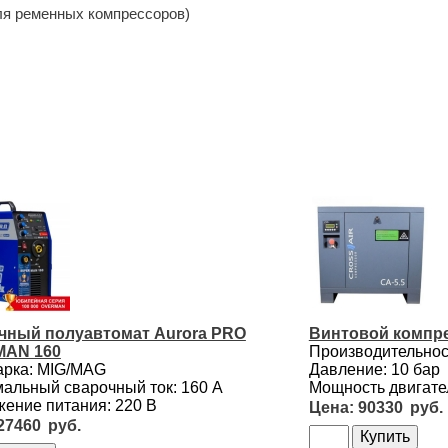
ля ременных компрессоров)
чный полуавтомат Aurora PRO
Винтовой компре
AN 160
Производительност
арка: MIG/MAG
Давление: 10 бар
альный сварочный ток: 160 А
Мощность двигател
ение питания: 220 В
90330
27460