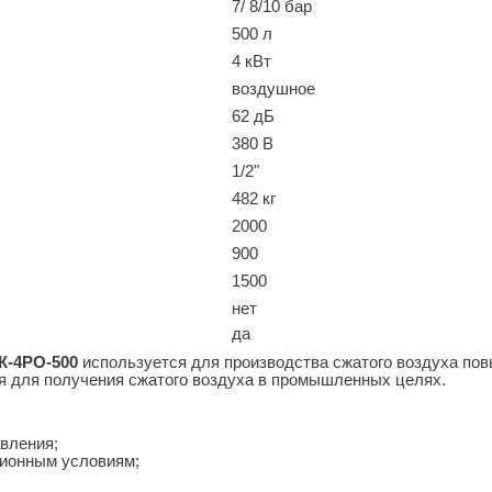
7/ 8/10 бар
500 л
4 кВт
воздушное
62 дБ
380 В
1/2"
482 кг
2000
900
1500
нет
да
К-4РО-500
используется для производства сжатого воздуха пов
ся для получения сжатого воздуха в промышленных целях.
вления;
ционным условиям;