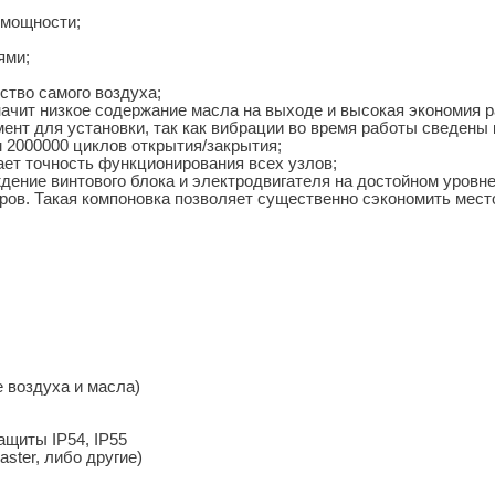
 мощности;
ями;
ство самого воздуха;
значит низкое содержание масла на выходе и высокая экономия 
нт для установки, так как вибрации во время работы сведены 
 2000000 циклов открытия/закрытия;
вает точность функционирования всех узлов;
ние винтового блока и электродвигателя на достойном уровне
ров. Такая компоновка позволяет существенно сэкономить мест
 воздуха и масла)
щиты IP54, IP55
ster, либо другие)