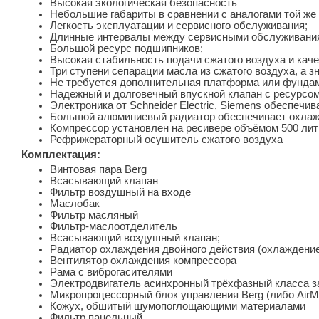
Высокая экологическая безопасность
Небольшие габариты в сравнении с аналогами той же
Легкость эксплуатации и сервисного обслуживания;
Длинные интервалы между сервисными обслуживани
Большой ресурс подшипников;
Высокая стабильность подачи сжатого воздуха и каче
Три ступени сепарации масла из сжатого воздуха, а 
Не требуется дополнительная платформа или фундаме
Надежный и долговечный впускной клапан с ресурсом
Электроника от Schneider Electric, Siemens обеспечи
Большой алюминиевый радиатор обеспечивает охлажде
Компрессор установлен на ресивере объёмом 500 лит
Рефрижераторный осушитель сжатого воздуха
Комплектация:
Винтовая пара Berg
Всасывающий клапан
Фильтр воздушный на входе
Маслобак
Фильтр масляный
Фильтр-маслоотделитель
Всасывающий воздушный клапан;
Радиатор охлаждения двойного действия (охлаждение
Вентилятор охлаждения компрессора
Рама с виброгасителями
Электродвигатель асинхронный трёхфазный класса за
Микропроцессорный блок управления Berg (либо AirMa
Кожух, обшитый шумопоглощающими материалами
Фильтр панельный