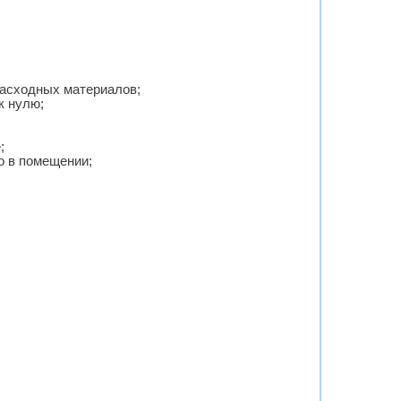
расходных материалов;
к нулю;
;
о в помещении;