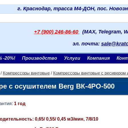
г. Краснодар, трасса М4-ДОН, пос. Новоз
+7 (900) 246-86-60
(MAX, Telegram, W
эл. почта:
sale@krat
% -20%!
Производство
Услуги
Компания
Кон
/
Компрессоры винтовые
/
Компрессоры винтовые с ресивером 
е с осушителем Berg ВК-4РО-500
тия:
1 год
дительность: 0,65/ 0,55/ 0,45 м3/мин, 7/8/10