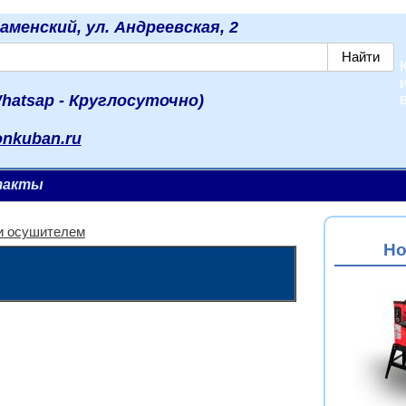
наменский, ул. Андреевская, 2
hatsap - Круглосуточно)
onkuban.ru
такты
и осушителем
Но