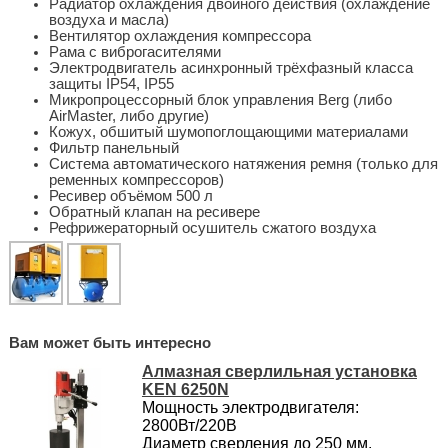
Радиатор охлаждения двойного действия (охлаждение
воздуха и масла)
Вентилятор охлаждения компрессора
Рама с виброгасителями
Электродвигатель асинхронный трёхфазный класса
защиты IP54, IP55
Микропроцессорный блок управления Berg (либо
AirMaster, либо другие)
Кожух, обшитый шумопоглощающими материалами
Фильтр панельный
Система автоматического натяжения ремня (только для
ременных компрессоров)
Ресивер объёмом 500 л
Обратный клапан на ресивере
Рефрижераторный осушитель сжатого воздуха
Вам может быть интересно
Алмазная сверлильная установка
KEN 6250N
Мощность электродвигателя:
2800Вт/220В
Диаметр сверления до 250 мм.