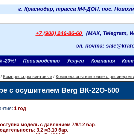
г. Краснодар, трасса М4-ДОН, пос. Новоз
+7 (900) 246-86-60
(MAX, Telegram, W
эл. почта:
sale@krat
% -20%!
Производство
Услуги
Компания
Кон
/
Компрессоры винтовые
/
Компрессоры винтовые с ресивером 
е с осушителем Berg ВК-22О-500
тия:
1 год
оступна модель с давлением 7/8/12 бар.
дительность: 3,2 м3,10 бар,