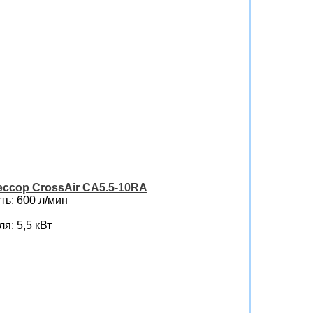
ссор CrossAir CA5.5-10RA
ь: 600 л/мин
я: 5,5 кВт