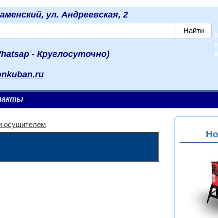
наменский, ул. Андреевская, 2
hatsap - Круглосуточно)
onkuban.ru
такты
и осушителем
Но