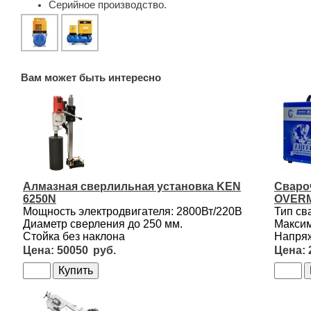
Серийное производство.
Вам может быть интересно
Алмазная сверлильная установка KEN
Сваро
6250N
OVERM
Мощность электродвигателя: 2800Вт/220В
Тип св
Диаметр сверления до 250 мм.
Максим
Стойка без наклона
Напряж
50050