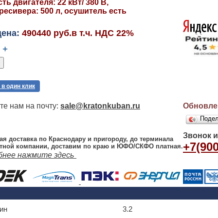
ь двигателя: 22 кВт/ 380 В,
есивера: 500 л, осушитель есть
цена:
490440 руб.в т.ч. НДС 22%
+
 в один клик
е нам на почту:
sale@kratonkuban.ru
Обновлен
Поде
Звонок 
ая доставка по Краснодару и пригороду, до терминала
+7(900
тной компании, доставим по краю и ЮФО/СКФО платная.
бнее нажмите здесь
ин
3.2