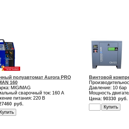
чный полуавтомат Aurora PRO
Винтовой компре
AN 160
Производительност
арка: MIG/MAG
Давление: 10 бар
альный сварочный ток: 160 А
Мощность двигател
ение питания: 220 В
90330
27460