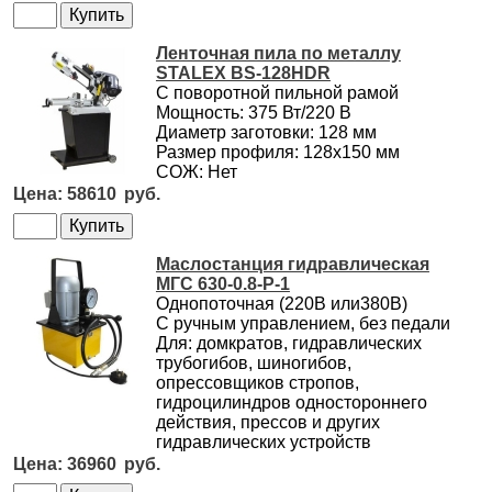
Ленточная пила по металлу
STALEX BS-128HDR
С поворотной пильной рамой
Мощность: 375 Вт/220 В
Диаметр заготовки: 128 мм
Размер профиля: 128х150 мм
СОЖ: Нет
58610
Маслостанция гидравлическая
МГС 630-0.8-Р-1
Однопоточная (220В или380В)
С ручным управлением, без педали
Для: домкратов, гидравлических
трубогибов, шиногибов,
опрессовщиков стропов,
гидроцилиндров одностороннего
действия, прессов и других
гидравлических устройств
36960