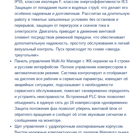
IP55, классом изоляции F, классом энергоэффективности IE3.
Защищен от попадания пыли и водяных струй, что делает его
особенно надежным и долговечным. Рассчитан на длительную
работу в тяжелых запыленных условиях без остановов и
перерывов, защищен от перегрузок и скачков тока в
электросети. Двигатель приводит в движение винтовой
элемент посредством ременной передачи, что обеспечивает
дополнительную надежность, простоту обслуживания и легкий
визуальный контроль. Пуск происходит по схеме «звезда-
треугольник».
Панель управления Multi Air Manager с ЖК-экраном на 4 строки
и русским интерфейсом. Полное управление компрессором в
автоматическом режиме. Система контролирует и отображает
на дисплее все рабочие и сервисные параметры, извещает об
аварийных ситуациях, подсказывает о необходимости
сервисного обслуживания, помогает своевременно определять
и устранять неисправности. Встроенный PLC блок позволяет
объединить в единую сеть до 16 компрессоров одновременно.
Защита положения фаз позволит уберечь винтовой блок от
обратного вращения и сообщит об этом звуковым сигналом и
сообщением на мониторе.
Щит управления с ударопрочным изолированным корпусом.
Внутри надежные комплектующие от лидеров Мирового рынка