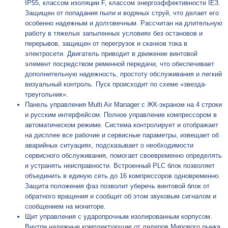
IP55, классом изоляции F, классом энергоэффективности IE3.
Защищен от попадания пыли и водяных струй, что делает его
особенно надежным и долговечным. Рассчитан на длительную
работу в тяжелых запыленных условиях без остановов и
перерывов, защищен от перегрузок и скачков тока в
электросети. Двигатель приводит в движение винтовой
элемент посредством ременной передачи, что обеспечивает
дополнительную надежность, простоту обслуживания и легкий
визуальный контроль. Пуск происходит по схеме «звезда-
треугольник».
Панель управления Multi Air Manager с ЖК-экраном на 4 строки
и русским интерфейсом. Полное управление компрессором в
автоматическом режиме. Система контролирует и отображает
на дисплее все рабочие и сервисные параметры, извещает об
аварийных ситуациях, подсказывает о необходимости
сервисного обслуживания, помогает своевременно определять
и устранять неисправности. Встроенный PLC блок позволяет
объединить в единую сеть до 16 компрессоров одновременно.
Защита положения фаз позволит уберечь винтовой блок от
обратного вращения и сообщит об этом звуковым сигналом и
сообщением на мониторе.
Щит управления с ударопрочным изолированным корпусом.
Внутри надежные комплектующие от лидеров Мирового рынка