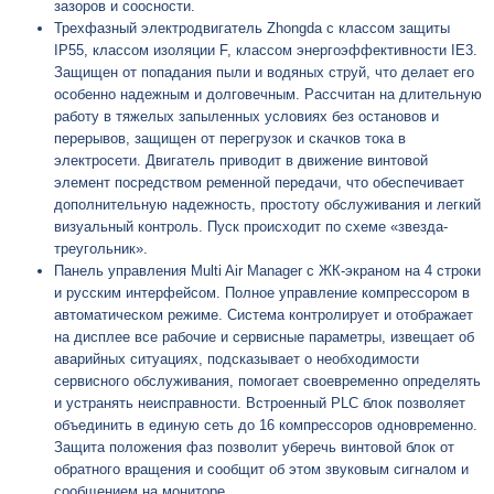
зазоров и соосности.
Трехфазный электродвигатель Zhongda с классом защиты
IP55, классом изоляции F, классом энергоэффективности IE3.
Защищен от попадания пыли и водяных струй, что делает его
особенно надежным и долговечным. Рассчитан на длительную
работу в тяжелых запыленных условиях без остановов и
перерывов, защищен от перегрузок и скачков тока в
электросети. Двигатель приводит в движение винтовой
элемент посредством ременной передачи, что обеспечивает
дополнительную надежность, простоту обслуживания и легкий
визуальный контроль. Пуск происходит по схеме «звезда-
треугольник».
Панель управления Multi Air Manager с ЖК-экраном на 4 строки
и русским интерфейсом. Полное управление компрессором в
автоматическом режиме. Система контролирует и отображает
на дисплее все рабочие и сервисные параметры, извещает об
аварийных ситуациях, подсказывает о необходимости
сервисного обслуживания, помогает своевременно определять
и устранять неисправности. Встроенный PLC блок позволяет
объединить в единую сеть до 16 компрессоров одновременно.
Защита положения фаз позволит уберечь винтовой блок от
обратного вращения и сообщит об этом звуковым сигналом и
сообщением на мониторе.