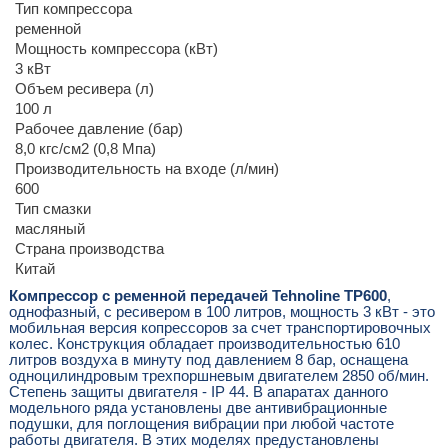
Тип компрессора
ременной
Мощность компрессора (кВт)
3 кВт
Объем ресивера (л)
100 л
Рабочее давление (бар)
8,0 кгс/см2 (0,8 Мпа)
Производительность на входе (л/мин)
600
Тип смазки
масляный
Страна производства
Китай
Компрессор с ременной передачей Tehnoline TP600
,
однофазный, с ресивером в 100 литров, мощность 3 кВт - это
мобильная версия копрессоров за счет транспортировочных
колес. Конструкция обладает производительностью 610
литров воздуха в минуту под давлением 8 бар, оснащена
одноцилиндровым трехпоршневым двигателем 2850 об/мин.
Степень защиты двигателя - IP 44. В апаратах данного
модельного ряда установлены две антивибрационные
подушки, для поглощения вибрации при любой частоте
работы двигателя. В этих моделях предустановлены