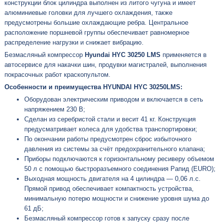
конструкции блок цилиндра выполнен из литого чугуна и имеет
алюминиевые головки для лучшего охлаждения, также
предусмотрены большие охлаждающие ребра. Центральное
расположение поршневой группы обеспечивает равномерное
распределение нагрузки и снижает вибрацию.
Безмасляный компрессор
Hyundai HYC 30250 LMS
применяется в
автосервисе для накачки шин, продувки магистралей, выполнения
покрасочных работ краскопультом.
Особенности и преимущества HYUNDAI НYC 30250LMS:
Оборудован электрическим приводом и включается в сеть
напряжением 230 В;
Сделан из серебристой стали и весит 41 кг. Конструкция
предусматривает колеса для удобства транспортировки;
По окончании работы предусмотрен сброс избыточного
давления из системы за счёт предохранительного клапана;
Приборы подключаются к горизонтальному ресиверу объемом
50 л с помощью быстроразъемного соединения Рапид (EURO);
Выходная мощность двигателя на 4 цилиндра — 0,06 л.с.
Прямой привод обеспечивает компактность устройства,
минимальную потерю мощности и снижение уровня шума до
61 дБ;
Безмасляный компрессор готов к запуску сразу после