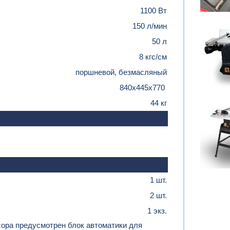
1100 Вт
150 л/мин
50 л
8 кгс/см
поршневой, безмасляный
840х445х770
44 кг
1 шт.
2 шт.
1 экз.
ора предусмотрен блок автоматики для