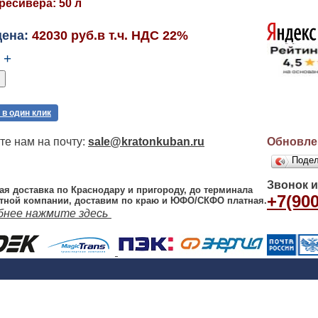
ресивера: 50 л
цена:
42030 руб.в т.ч. НДС 22%
+
 в один клик
е нам на почту:
sale@kratonkuban.ru
Обновлен
Поде
Звонок 
ая доставка по Краснодару и пригороду, до терминала
+7(900
тной компании, доставим по краю и ЮФО/СКФО платная.
бнее нажмите здесь