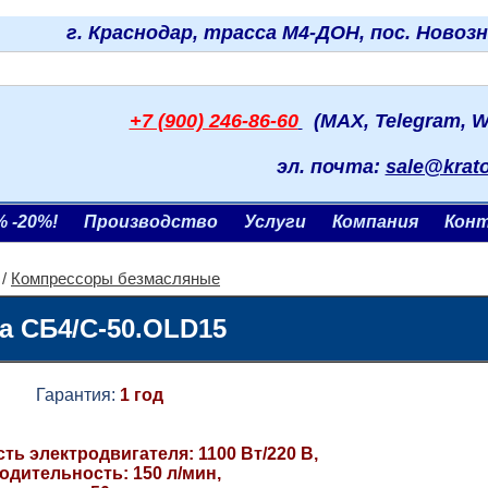
г. Краснодар, трасса М4-ДОН, пос. Новоз
+7 (900) 246-86-60
(MAX, Telegram, W
эл. почта:
sale@krat
% -20%!
Производство
Услуги
Компания
Кон
/
Компрессоры безмасляные
a СБ4/С-50.OLD15
Гарантия:
1 год
ь электродвигателя: 1100 Вт/220 В,
одительность: 150 л/мин,