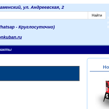
наменский, ул. Андреевская, 2
hatsap - Круглосуточно)
onkuban.ru
такты
Но