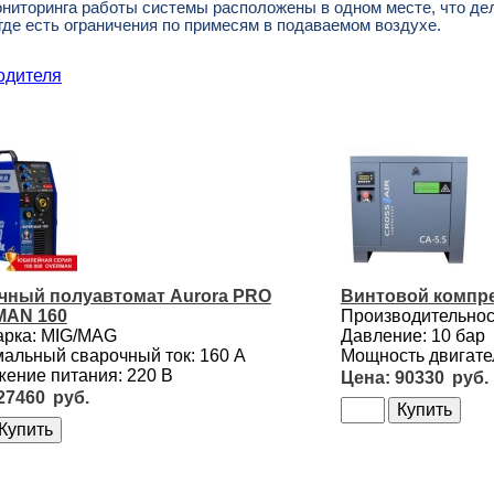
ниторинга работы системы расположены в одном месте, что де
где есть ограничения по примесям в подаваемом воздухе.
одителя
чный полуавтомат Aurora PRO
Винтовой компре
AN 160
Производительност
арка: MIG/MAG
Давление: 10 бар
альный сварочный ток: 160 А
Мощность двигател
ение питания: 220 В
90330
27460