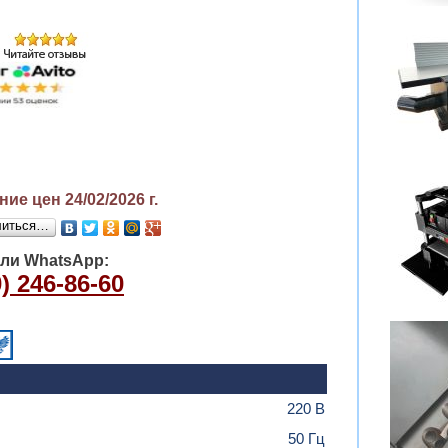
ие цен 24/02/2026
г.
литься…
или WhatsApp:
) 246-86-60
220 В
50 Гц