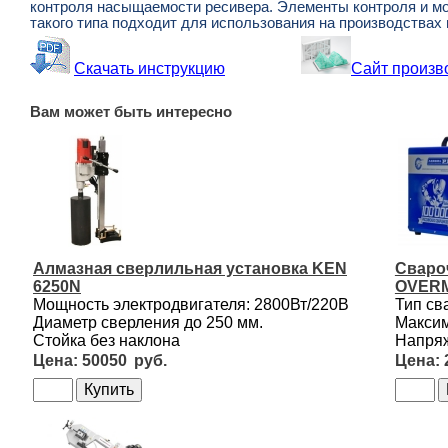
контроля насыщаемости ресивера. Элементы контроля и мо
такого типа подходит для использования на производствах 
Скачать инструкцию
Сайт произв
Вам может быть интересно
Алмазная сверлильная установка KEN
Сваро
6250N
OVERM
Мощность электродвигателя: 2800Вт/220В
Тип св
Диаметр сверления до 250 мм.
Максим
Стойка без наклона
Напряж
50050