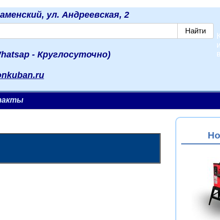
наменский, ул. Андреевская, 2
hatsap - Круглосуточно)
onkuban.ru
такты
Но