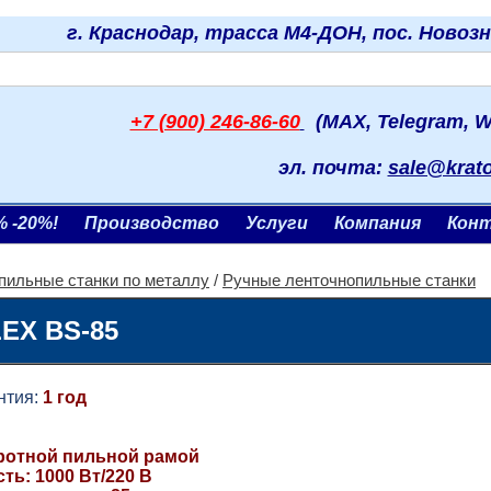
г. Краснодар, трасса М4-ДОН, пос. Новоз
+7 (900) 246-86-60
(MAX, Telegram, W
эл. почта:
sale@krat
% -20%!
Производство
Услуги
Компания
Кон
пильные станки по металлу
/
Ручные ленточнопильные станки
LEX BS-85
тия:
1 год
ротной пильной рамой
ь: 1000 Вт/220 В