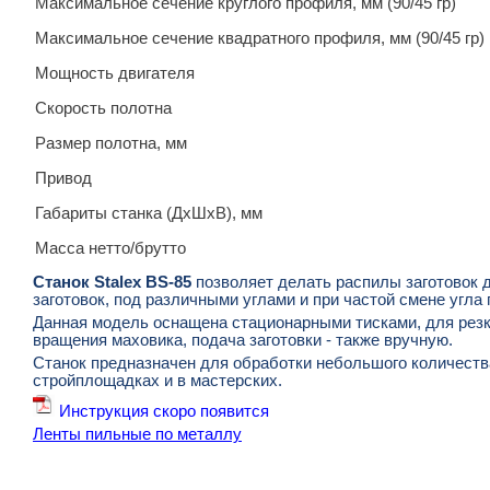
Максимальное сечение круглого профиля, мм (90/45 гр)
Максимальное сечение квадратного профиля, мм (90/45 гр)
Мощность двигателя
Скорость полотна
Размер полотна, мм
Привод
Габариты станка (ДхШхВ), мм
Масса нетто/брутто
Станок Stalex BS-85
позволяет делать распилы заготовок д
заготовок, под различными углами и при частой смене угла
Данная модель оснащена стационарными тисками, для резки 
вращения маховика, подача заготовки - также вручную.
Станок предназначен для обработки небольшого количеств
стройплощадках и в мастерских.
Инструкция скоро появится
Ленты пильные по металлу