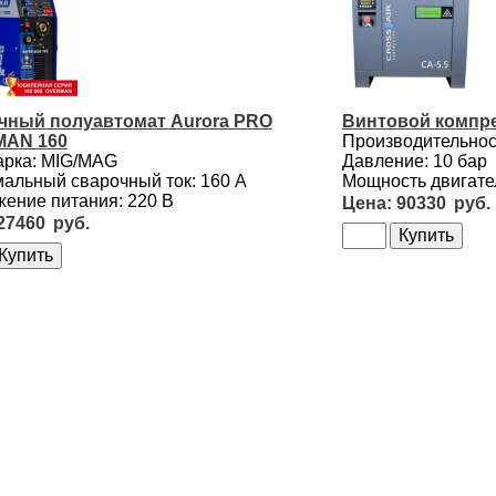
чный полуавтомат Aurora PRO
Винтовой компре
AN 160
Производительност
арка: MIG/MAG
Давление: 10 бар
альный сварочный ток: 160 А
Мощность двигател
ение питания: 220 В
90330
27460