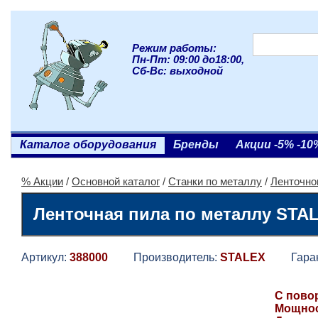
Режим работы:
Пн-Пт: 09:00 до18:00,
Сб-Вс: выходной
Каталог оборудования
Бренды
Акции -5% -10
% Акции
/
Основной каталог
/
Станки по металлу
/
Ленточно
Ленточная пила по металлу STA
Артикул:
388000
Производитель:
STALEX
Гаран
С пово
Мощност