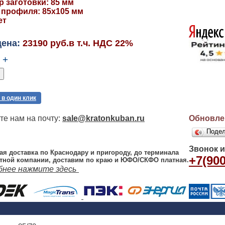
 заготовки: 85 мм
 профиля: 85х105 мм
ет
цена:
23190 руб.в т.ч. НДС 22%
+
 в один клик
е нам на почту:
sale@kratonkuban.ru
Обновлен
Поде
Звонок 
ая доставка по Краснодару и пригороду, до терминала
+7(900
тной компании, доставим по краю и ЮФО/СКФО платная.
бнее нажмите здесь