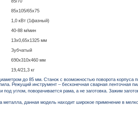
85/70
85х105/65х75
1,0 кВт (1фазный)
40-88 м/мин
13х0,65х1325 мм
Зубчатый
690х310х460 мм
19,4/21,3 кг
иаметром до 85 мм. Станок с возможностью поворота корпуса пи
 пила. Режущий инструмент – бесконечная сварная ленточная пи
под углом, поворачивается рама, а не заготовка. Зажим загото
а металла, данная модель находит широкое применение в мелко