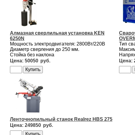
Алмазная сверлильная установка KEN
Сваро
6250N
OVERM
Мощность электродвигателя: 2800Вт/220В
Тип св
Диаметр сверления до 250 мм.
Максим
Стойка без наклона
Напряж
50050
Ленточнопильный станок Realrez HBS 275
249850