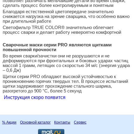
позволяет различать мельчайшие детали во время сварки,
сделать процесс более контролируемым и понятным
Благодаря естественной цветопередаче значительно
снижается нагрузка на зрение сварщика, что особенно важно
при длительной работе
Светофильтр TRUE COLOR® значительно облегчает
процесс сварки и делает работу невероятно комфортной
Сварочные маски серии PRO являются щитками
повышенной прочности
Во время сварки/зачистки они не разрушаются и не
деформируются при фронтальных и боковых ударах частиц
массой 1 грамм, летящих со скоростью 34 м/с (энергия удара
– 0,6 Дж)
Щитки серии PRO обладают высокой устойчивостью к
проникновению горячих твердых тел. В процессе испытаний
щитки задерживают прохождение стального шарика,
разогретого до 900 °С, более 5 секунд
Инструкция скоро появится
% Акции
Основной каталог
Контакты
Сервис