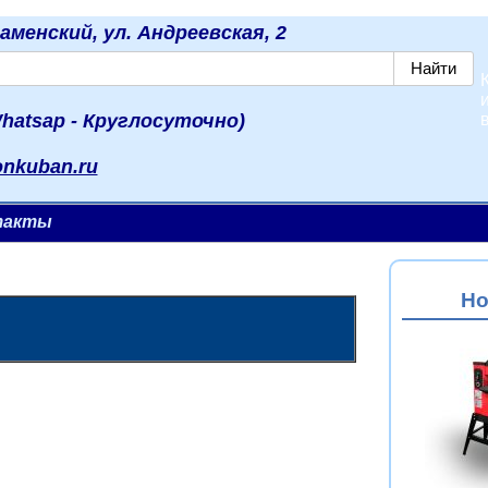
наменский, ул. Андреевская, 2
hatsap - Круглосуточно)
onkuban.ru
такты
Но