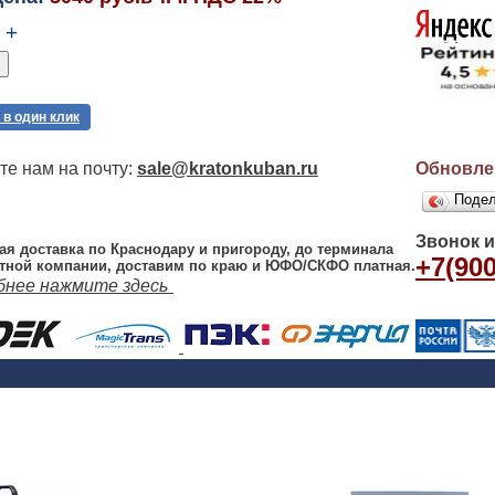
+
 в один клик
е нам на почту:
sale@kratonkuban.ru
Обновлен
Поде
Звонок 
ая доставка по Краснодару и пригороду, до терминала
+7(900
тной компании, доставим по краю и ЮФО/СКФО платная.
бнее нажмите здесь