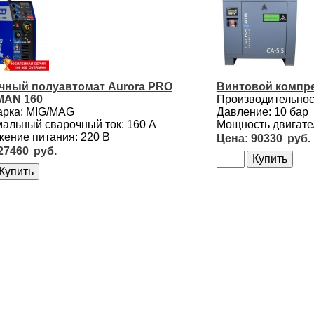
чный полуавтомат Aurora PRO
Винтовой компре
AN 160
Производительност
арка: MIG/MAG
Давление: 10 бар
альный сварочный ток: 160 А
Мощность двигател
ение питания: 220 В
90330
27460