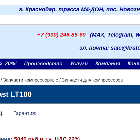
г. Краснодар, трасса М4-ДОН, пос. Новоз
+7 (900) 246-86-60
(MAX, Telegram, W
эл. почта:
sale@krat
% -20%!
Производство
Услуги
Компания
Кон
/
Запчасти компрессорные
/
Запчасти для компрессоров
st LT100
)
Гарантия:
цена:
5040 руб.в т.ч. НДС 22%