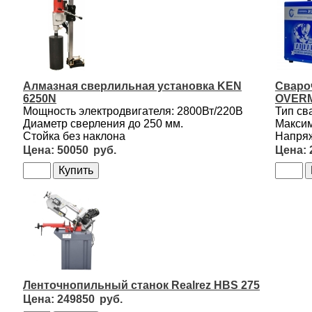
Алмазная сверлильная установка KEN
Сваро
6250N
OVERM
Мощность электродвигателя: 2800Вт/220В
Тип св
Диаметр сверления до 250 мм.
Максим
Стойка без наклона
Напряж
50050
Ленточнопильный станок Realrez HBS 275
249850