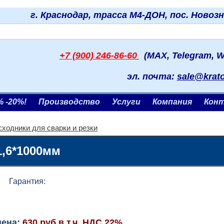
г. Краснодар, трасса М4-ДОН, пос. Новоз
+7 (900) 246-86-60
(MAX, Telegram, W
эл. почта:
sale@krat
% -20%!
Производство
Услуги
Компания
Кон
сходники для сварки и резки
1,6*1000мм
арантия:
цена:
630 руб.в т.ч. НДС 22%