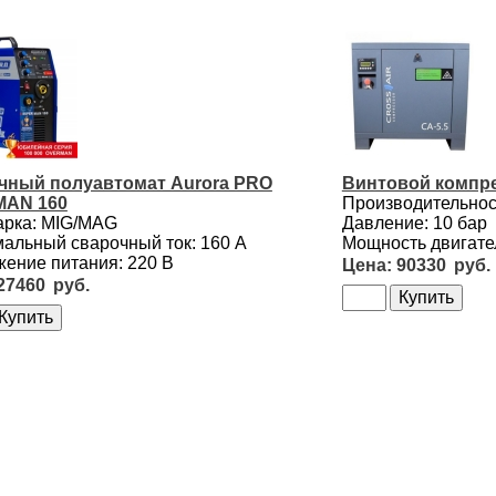
чный полуавтомат Aurora PRO
Винтовой компре
AN 160
Производительност
арка: MIG/MAG
Давление: 10 бар
альный сварочный ток: 160 А
Мощность двигател
ение питания: 220 В
90330
27460