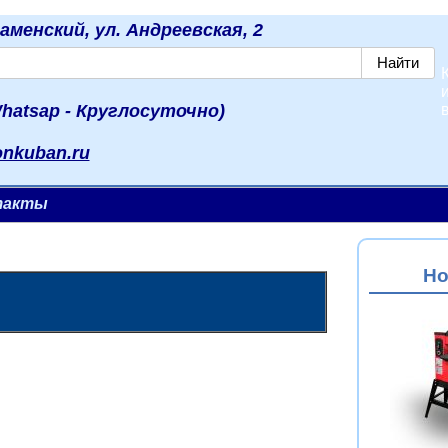
наменский, ул. Андреевская, 2
hatsap - Круглосуточно)
onkuban.ru
такты
Но