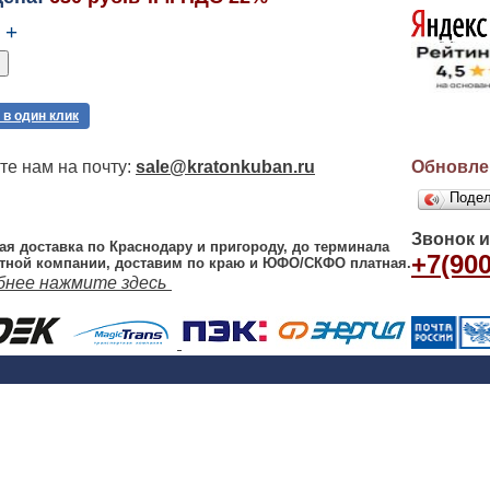
+
 в один клик
е нам на почту:
sale@kratonkuban.ru
Обновлен
Поде
Звонок 
ая доставка по Краснодару и пригороду, до терминала
+7(900
тной компании, доставим по краю и ЮФО/СКФО платная.
бнее нажмите здесь