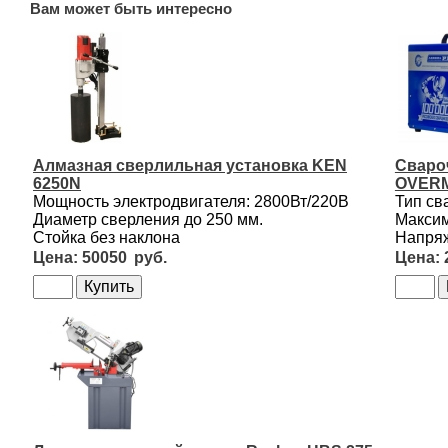
Вам может быть интересно
Алмазная сверлильная установка KEN
Сваро
6250N
OVERM
Мощность электродвигателя: 2800Вт/220В
Тип св
Диаметр сверления до 250 мм.
Максим
Стойка без наклона
Напряж
50050